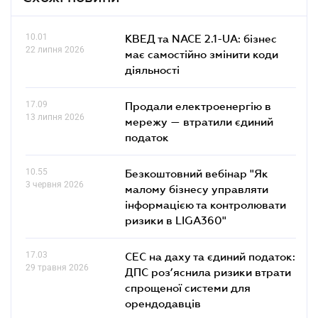
10.01
КВЕД та NACE 2.1-UA: бізнес
22 липня 2026
має самостійно змінити коди
діяльності
17.09
Продали електроенергію в
13 липня 2026
мережу — втратили єдиний
податок
10.55
Безкоштовний вебінар "Як
3 червня 2026
малому бізнесу управляти
інформацією та контролювати
ризики в LIGA360"
17.03
СЕС на даху та єдиний податок:
29 травня 2026
ДПС роз’яснила ризики втрати
спрощеної системи для
орендодавців