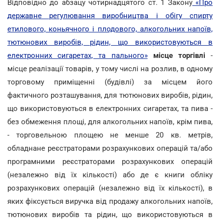
Відповідно до абзацу чотирнадцятого ст. 1 Закону
«Про
державне регулювання виробництва і обігу спирту
етилового, коньячного і плодового, алкогольних напоїв,
тютюнових виробів, рідин, що використовуються в
електронних сигаретах, та пального»
місце торгівлі
-
місце реалізації товарів, у тому числі на розлив, в одному
торговому приміщенні (будівлі) за місцем його
фактичного розташування, для тютюнових виробів, рідин,
що використовуються в електронних сигаретах, та пива -
без обмеження площі, для алкогольних напоїв, крім пива,
- торговельною площею не менше 20 кв. метрів,
обладнане реєстраторами розрахункових операцій та/або
програмними реєстраторами розрахункових операцій
(незалежно від їх кількості) або де є книги обліку
розрахункових операцій (незалежно від їх кількості), в
яких фіксується виручка від продажу алкогольних напоїв,
тютюнових виробів та рідин, що використовуються в