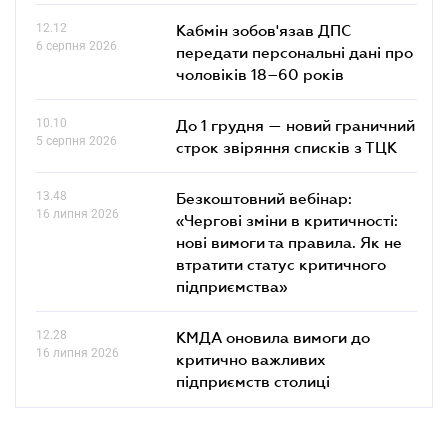
12.12
Кабмін зобов'язав ДПС
6 серпня 2026
передати персональні дані про
чоловіків 18–60 років
10.10
До 1 грудня — новий граничний
5 серпня 2026
строк звіряння списків з ТЦК
13.48
Безкоштовний вебінар:
16 липня 2026
«Чергові зміни в критичності:
нові вимоги та правила. Як не
втратити статус критичного
підприємства»
12.28
КМДА оновила вимоги до
16 липня 2026
критично важливих
підприємств столиці