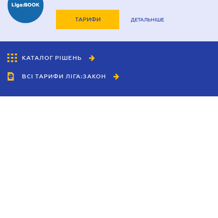
ТАРИФИ
ДЕТАЛЬНІШЕ
КАТАЛОГ РІШЕНЬ
ВСІ ТАРИФИ ЛІГА:ЗАКОН
Співробітництво
Агенти
Дилери
Політика конфіденційності
Умови використання сайту
Реклама
Блог
Новини компанії