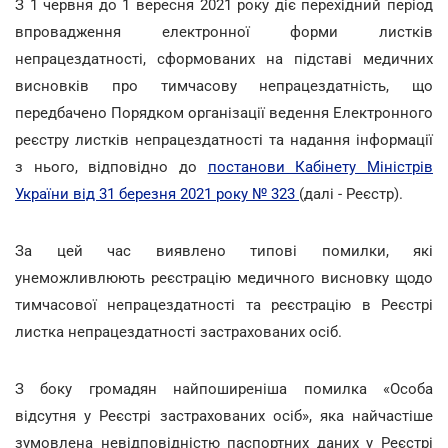
З 1 червня до 1 вересня 2021 року діє перехідний період
впровадження електронної форми листків
непрацездатності, сформованих на підставі медичних
висновків про тимчасову непрацездатність, що
передбачено Порядком організації ведення Електронного
реєстру листків непрацездатності та надання інформації
з нього, відповідно до
постанови Кабінету Міністрів
України від 31 березня 2021 року № 323
(далі - Реєстр).
За цей час виявлено типові помилки, які
унеможливлюють реєстрацію медичного висновку щодо
тимчасової непрацездатності та реєстрацію в Реєстрі
листка непрацездатності застрахованих осіб.
З боку громадян найпоширеніша помилка «Особа
відсутня у Реєстрі застрахованих осіб», яка найчастіше
зумовлена невідповідністю паспортних даних у Реєстрі