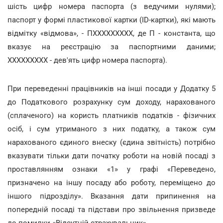
шість цифр номера паспорта (з ведучими нулями);
паспорт у формі пластикової картки (ID-картки), які мають
відмітку «відмова», - ПХХХХХХХХХ, де П - константа, що
вказує на реєстрацію за паспортними даними;
ХХХХХХХХХ - дев'ять цифр номера паспорта).
При переведенні працівників на інші посади у Додатку 5
до Податкового розрахунку сум доходу, нарахованого
(сплаченого) на користь платників податків - фізичних
осіб, і сум утриманого з них податку, а також сум
нарахованого єдиного внеску (єдина звітність) потрібно
вказувати тільки дати початку роботи на новій посаді з
проставлянням ознаки «1» у графі «Переведено,
призначено на іншу посаду або роботу, переміщено до
іншого підрозділу». Вказання дати припинення на
попередній посаді та підстави про звільнення призведе
до помилки «Відсутній страхувальник».