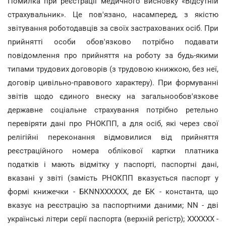
Помилка при реєстрації медичного висновку «Відсутній
страхувальник». Це пов'язано, насамперед, з якістю
звітування роботодавців за своїх застрахованих осіб. При
прийнятті особи обов'язково потрібно подавати
повідомлення про прийняття на роботу за будь-якими
типами трудових договорів (з трудовою книжкою, без неї,
договір цивільно-правового характеру). При формуванні
звітів щодо єдиного внеску на загальнообов'язкове
державне соціальне страхування потрібно ретельно
перевіряти дані про РНОКПП, а для осіб, які через свої
релігійні переконання відмовилися від прийняття
реєстраційного номера облікової картки платника
податків і мають відмітку у паспорті, паспортні дані,
вказані у звіті (замість РНОКПП вказується паспорт у
формі книжечки - БКNNXXXXXX, де БК - константа, що
вказує на реєстрацію за паспортними даними; NN - дві
українські літери серії паспорта (верхній регістр); XXXXXX -