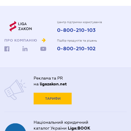
Центр підтримки користувачів
0-800-210-103
ПРО КОМПАНІЮ
Підбір продуктів та рішень
0-800-210-102
Реклама та PR
на
ligazakon.net
ТАРИФИ
Національний юридичний
каталог України
Liga:BOOK