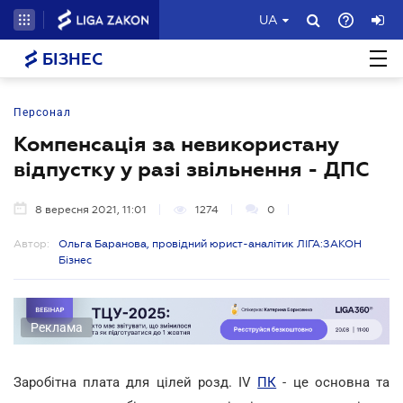
UA
БІЗНЕС
Персонал
Компенсація за невикористану
відпустку у разі звільнення - ДПС
8 вересня 2021, 11:01
1274
0
Автор:
Ольга Баранова, провідний юрист-аналітик ЛІГА:ЗАКОН
Бізнес
Реклама
Заробітна плата для цілей розд. ІV
ПК
- це основна та