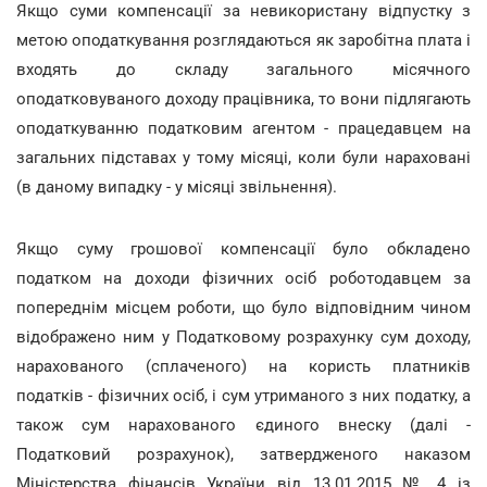
Якщо суми компенсації за невикористану відпустку з
метою оподаткування розглядаються як заробітна плата і
входять до складу загального місячного
оподатковуваного доходу працівника, то вони підлягають
оподаткуванню податковим агентом - працедавцем на
загальних підставах у тому місяці, коли були нараховані
(в даному випадку - у місяці звільнення).
Якщо суму грошової компенсації було обкладено
податком на доходи фізичних осіб роботодавцем за
попереднім місцем роботи, що було відповідним чином
відображено ним у Податковому розрахунку сум доходу,
нарахованого (сплаченого) на користь платників
податків - фізичних осіб, і сум утриманого з них податку, а
також сум нарахованого єдиного внеску (далі -
Податковий розрахунок), затвердженого наказом
Міністерства фінансів України від 13.01.2015 № 4 із