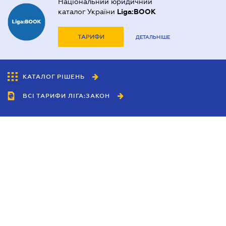
Національний юридичний
каталог України
Liga:BOOK
ТАРИФИ
ДЕТАЛЬНІШЕ
КАТАЛОГ РІШЕНЬ
ВСІ ТАРИФИ ЛІГА:ЗАКОН
Співробітництво
Агенти
Дилери
Політика конфіденційності
Умови використання сайту
Реклама
Блог