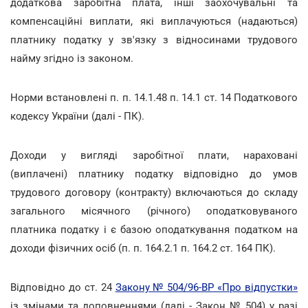
додаткова заробітна плата, інші заохочувальні та
компенсаційні виплати, які виплачуються (надаються)
платнику податку у зв'язку з відносинами трудового
найму згідно із законом.
Норми встановлені п. п. 14.1.48 п. 14.1 ст. 14 Податкового
кодексу України (далі - ПК).
Доходи у вигляді заробітної плати, нараховані
(виплачені) платнику податку відповідно до умов
трудового договору (контракту) включаються до складу
загального місячного (річного) оподатковуваного
платника податку і є базою оподаткування податком на
доходи фізичних осіб (п. п. 164.2.1 п. 164.2 ст. 164 ПК).
Відповідно до ст. 24
Закону № 504/96-ВР «Про відпустки»
із змінами та доповненнями (далі - Закон № 504) у разі