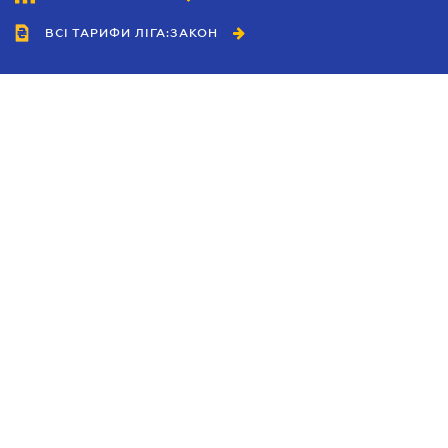
ВСІ ТАРИФИ ЛІГА:ЗАКОН
Співробітництво
Агенти
Дилери
Політика конфіденційності
Умови використання сайту
Реклама
Блог
Новини компанії
Керівництва
Каталоги компаній
Теми в центрі уваги
Підтримка та контакти