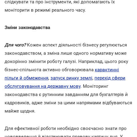
слідкувати та про інструменти, які допомагають їх
моніторити в режимі реального часу.
Зміни законодавства
Для чого?
Кожен аспект діяльності бізнесу регулюється
законодавством, а зміна лише одного нормативу може
докорінно змінити роботу галузі. Наприклад, цього року
бізнес-спільнота активно обговорювала
карантинні
пільги й обмеження
,
запуск ринку землі
,
перехід сфери
обслуговування на державну мову
. Моніторинг
законодавства є рутинним завданням для бухгалтерів й
кадровиків, адже зміни за цими напрямами відбуваються
майже щодня.
Для ефективної роботи необхідно своєчасно знати про
нововведення й відстежувати правову картину дня. У