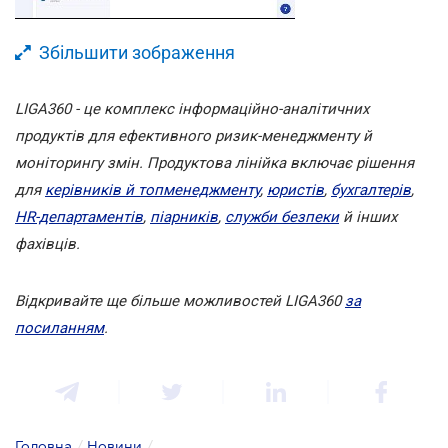
Збільшити зображення
LIGA360 - це комплекс інформаційно-аналітичних
продуктів для ефективного ризик-менеджменту й
моніторингу змін. Продуктова лінійка включає рішення
для
керівників й топменеджменту
,
юристів
,
бухгалтерів
,
HR-департаментів
,
піарників
,
служби безпеки
й інших
фахівців.
Відкривайте ще більше можливостей LIGA360
за
посиланням
.
Головна
/
Новини
/