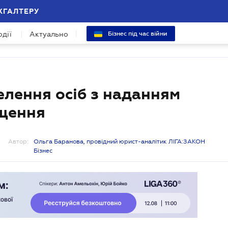
ХГАЛТЕРУ
одії
Актуально
Бізнес під час війни
лення осіб з наданням
іщення
Автор:
Ольга Баранова, провідний юрист-аналітик ЛІГА:ЗАКОН
Бізнес