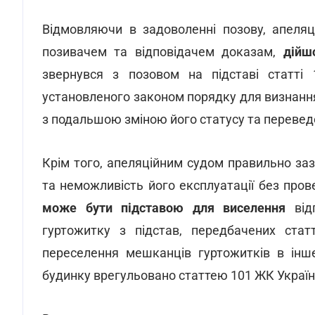
Відмовляючи в задоволенні позову, апеляц
позивачем та відповідачем доказам,
дійш
звернувся з позовом на підставі статті
установленого законом порядку для визнан
з подальшою зміною його статусу та перевед
Крім того, апеляційним судом правильно заз
та неможливість його експлуатації без про
може бути підставою для виселення
відп
гуртожитку з підстав, передбачених стат
переселення мешканців гуртожитків в інш
будинку врегульовано статтею 101 ЖК Україн