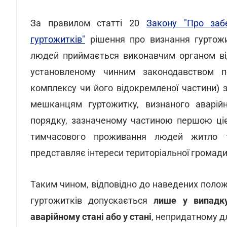
За правилом статті 20
Закону "Про заб
гуртожитків"
рішення про визнання гуртож
людей приймається виконавчим органом від
установленому чинним законодавством по
комплексу чи його відокремленої частини) 
мешканцям гуртожитку, визнаного аварі
порядку, зазначеному частиною першою цієї
тимчасового проживання людей житло т
представляє інтереси територіальної громади,
Таким чином, відповідно до наведених поло
гуртожитків допускається
лише у випадку
аварійному стані або у стані
, непридатному 