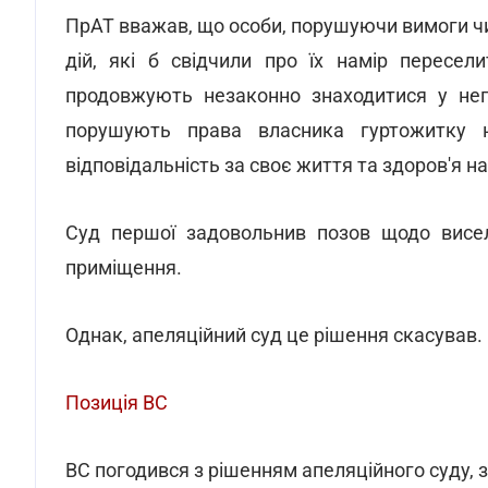
ПрАТ вважав, що особи, порушуючи вимоги ч
дій, які б свідчили про їх намір пересел
продовжують незаконно знаходитися у непр
порушують права власника гуртожитку 
відповідальність за своє життя та здоров'я н
Суд першої задовольнив позов щодо висел
приміщення.
Однак, апеляційний суд це рішення скасував.
Позиція ВС
ВС погодився з рішенням апеляційного суду, з