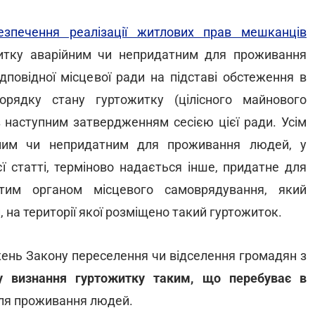
езпечення реалізації житлових прав мешканців
итку аварійним чи непридатним для проживання
повідної місцевої ради на підставі обстеження в
рядку стану гуртожитку (цілісного майнового
з наступним затвердженням сесією цієї ради. Усім
йним чи непридатним для проживання людей, у
 статті, терміново надається інше, придатне для
им органом місцевого самоврядування, який
 на території якої розміщено такий гуртожиток.
жень Закону переселення чи відселення громадян з
 визнання гуртожитку таким, що перебуває в
для проживання людей.