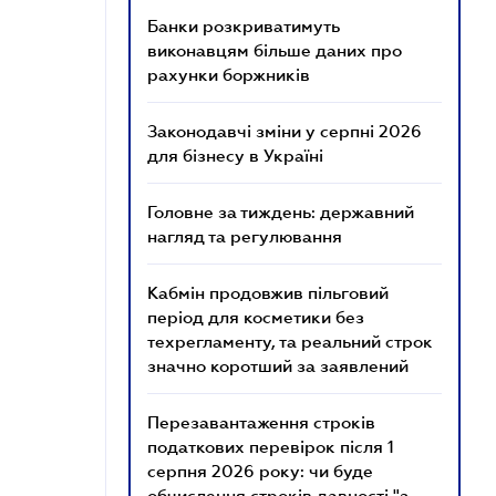
Банки розкриватимуть
виконавцям більше даних про
рахунки боржників
Законодавчі зміни у серпні 2026
для бізнесу в Україні
Головне за тиждень: державний
нагляд та регулювання
Кабмін продовжив пільговий
період для косметики без
техрегламенту, та реальний строк
значно коротший за заявлений
Перезавантаження строків
податкових перевірок після 1
серпня 2026 року: чи буде
обчислення строків давності "з