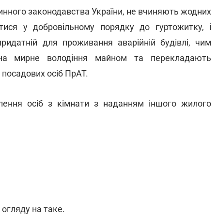
инного законодавства України, не вчиняють жодних
итися у добровільному порядку до гуртожитку, і
идатній для проживання аварійній будівлі, чим
на мирне володіння майном та перекладають
а посадових осіб ПрАТ.
ення осіб з кімнати з наданням іншого жилого
 огляду на таке.