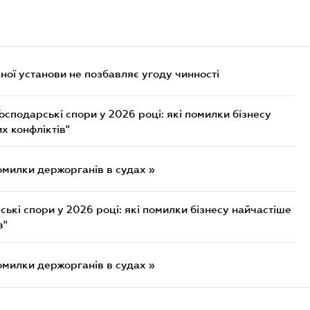
ої установи не позбавляє угоду чинності
осподарські спори у 2026 році: які помилки бізнесу
х конфліктів"
омилки держорганів в судах »
ькі спори у 2026 році: які помилки бізнесу найчастіше
в"
омилки держорганів в судах »