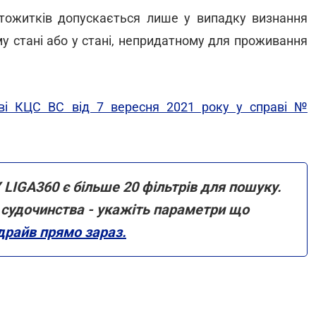
тожитків допускається лише у випадку визнання
у стані або у стані, непридатному для проживання
ві КЦС ВС від 7 вересня 2021 року у справі №
 LIGA360 є більше 20 фільтрів для пошуку.
ми судочинства - укажіть параметри що
драйв прямо зараз.