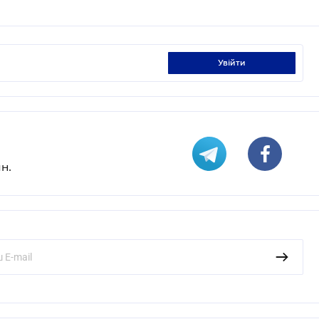
увійти
н.