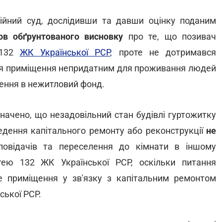
ійний суд, дослідивши та давши оцінку поданим
ов обґрунтованого висновку
про те, що позивач
 132
ЖК Української РСР
, проте не дотримався
ня приміщення непридатним для проживання людей
ення в нежитловий фонд.
начено, що незадовільний стан будівлі гуртожитку
ведення капітального ремонту або реконструкції
не
овідачів та переселення до кімнати в іншому
тею 132 ЖК Української РСР, оскільки питання
е приміщення у зв'язку з капітальним ремонтом
ської РСР.