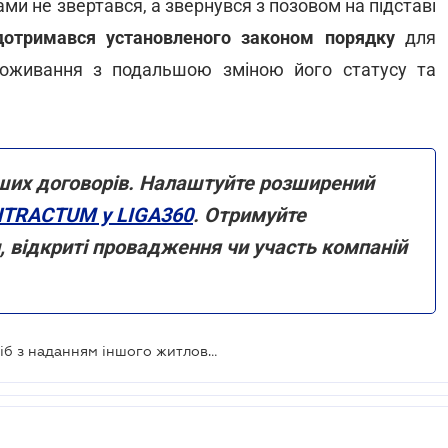
и не звертався, а звернувся з позовом на підставі
дотримався установленого законом порядку
для
оживання з подальшою зміною його статусу та
ших договорів. Налаштуйте розширений
TRACTUM у LIGA360
. Отримуйте
и, відкриті провадження чи участь компаній
ВС висловився щодо виселення осіб з наданням іншого житлового приміщення