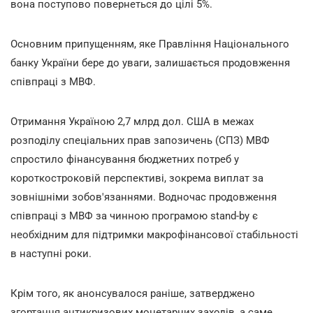
вона поступово повернеться до цілі 5%.
Основним припущенням, яке Правління Національного
банку України бере до уваги, залишається продовження
співпраці з МВФ.
Отримання Україною 2,7 млрд дол. США в межах
розподілу спеціальних прав запозичень (СПЗ) МВФ
спростило фінансування бюджетних потреб у
короткостроковій перспективі, зокрема виплат за
зовнішніми зобов'язаннями. Водночас продовження
співпраці з МВФ за чинною програмою stand-by є
необхідним для підтримки макрофінансової стабільності
в наступні роки.
Крім того, як анонсувалося раніше, затверджено
згортання антикризових монетарних заходів, а саме