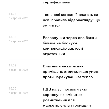
сертифікатами
14.04
Тютюнові компанії чекають на
6 серпня 2026
нові правила відеонагляду: що
зміниться
13.13
Розрахунки через два банки
6 серпня 2026
більше не блокують
компенсацію вартості
агротехніки
11.02
Власники нежитлових
6 серпня 2026
приміщень отримали аргумент
проти нарахувань за тепло
16.05
ПДВ на всі посилки з-за
5 серпня 2026
кордону: як зміниться
розмитнення для
маркетплейсів і громадян