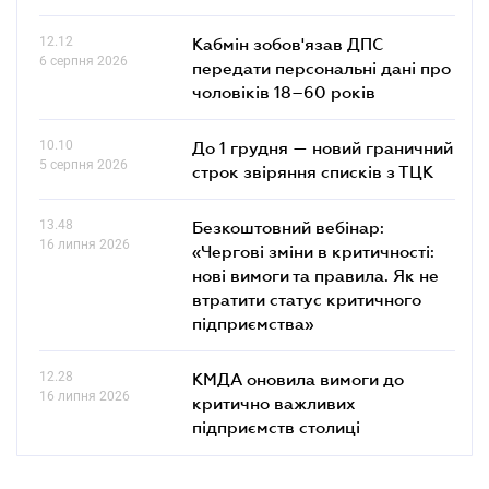
12.12
Кабмін зобов'язав ДПС
6 серпня 2026
передати персональні дані про
чоловіків 18–60 років
10.10
До 1 грудня — новий граничний
5 серпня 2026
строк звіряння списків з ТЦК
13.48
Безкоштовний вебінар:
16 липня 2026
«Чергові зміни в критичності:
нові вимоги та правила. Як не
втратити статус критичного
підприємства»
12.28
КМДА оновила вимоги до
16 липня 2026
критично важливих
підприємств столиці