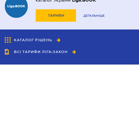
каталог України
Liga:BOOK
ТАРИФИ
ДЕТАЛЬНІШЕ
КАТАЛОГ РІШЕНЬ
ВСІ ТАРИФИ ЛІГА:ЗАКОН
Співробітництво
Агенти
Дилери
Політика конфіденційності
Умови використання сайту
Реклама
Блог