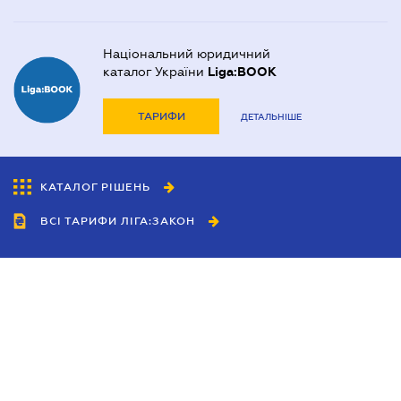
Національний юридичний
каталог України
Liga:BOOK
ТАРИФИ
ДЕТАЛЬНІШЕ
КАТАЛОГ РІШЕНЬ
ВСІ ТАРИФИ ЛІГА:ЗАКОН
Співробітництво
Агенти
Дилери
Політика конфіденційності
Умови використання сайту
Реклама