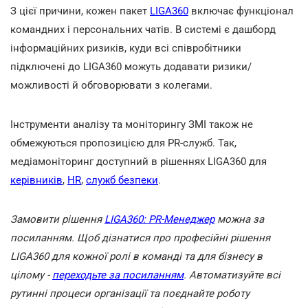
З цієї причини, кожен пакет
LIGA360
включає функціонал
командних і персональних чатів. В системі є дашборд
інформаційних ризиків, куди всі співробітники
підключені до LIGA360 можуть додавати ризики/
можливості й обговорювати з колегами.
Інструменти аналізу та моніторингу ЗМІ також не
обмежуються пропозицією для PR-служб. Так,
медіамоніторинг доступний в рішеннях LIGA360 для
керівників
,
HR
,
служб безпеки
.
Замовити рішення
LIGA360: PR-Менеджер
можна за
посиланням. Щоб дізнатися про професійні рішення
LIGA360 для кожної ролі в команді та для бізнесу в
цілому -
переходьте за посиланням
. Автоматизуйте всі
рутинні процеси організації та поєднайте роботу