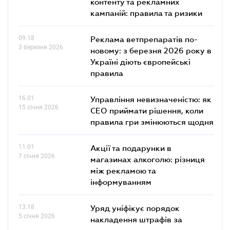
контенту та рекламних
кампаній: правила та ризики
09.18
Реклама ветпрепаратів по-
3 березня 2026
новому: з березня 2026 року в
Україні діють європейські
правила
16.01
Управління невизначеністю: як
15 січня 2026
СЕО приймати рішення, коли
правила гри змінюються щодня
11.01
Акції та подарунки в
7 січня 2026
магазинах алкоголю: різниця
між рекламою та
інформуванням
13.18
Уряд уніфікує порядок
5 січня 2026
накладення штрафів за