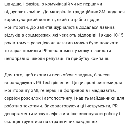
швидше, і фахівці з комунікацій чи не першими
відчувають зміни. До матеріалів традиційних ЗМІ додався
користувацький контент, який потрібно щодня
моніторити. До запитів журналістів додалася лавина
відгуків в соцмережах, які чекають відповіді. І якщо 10-15
років тому з реакцією на негатив можна було почекати,
то зараз помилки PR-департаменту можуть завдати
непоправної шкоди репутації та прибутку компанії.
Для того, щоб охопити весь обсяг завдань, бізнеси
впроваджують PR Tech рішення. Це цифрові системи для
моніторингу ЗМІ, генерації інфоприводів і медіазвітів,
сервіси розсилок і автопостингу, і навіть майданчики для
роботи з текстами. Використовуючи ці інструменти, PR-
департаменти можуть ефективніше виконувати роботу і
сконцентруватися на стратегічних завданнях.