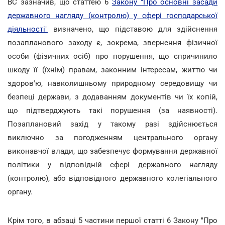
ВС зазначив, що статтею 6
Закону "Про основні засади
державного нагляду (контролю) у сфері господарської
діяльності"
визначено, що підставою для здійснення
позапланового заходу є, зокрема, звернення фізичної
особи (фізичних осіб) про порушення, що спричинило
шкоду її (їхнім) правам, законним інтересам, життю чи
здоров'ю, навколишньому природному середовищу чи
безпеці держави, з додаванням документів чи їх копій,
що підтверджують такі порушення (за наявності).
Позаплановий захід у такому разі здійснюється
виключно за погодженням центрального органу
виконавчої влади, що забезпечує формування державної
політики у відповідній сфері державного нагляду
(контролю), або відповідного державного колегіального
органу.
Крім того, в абзаці 5 частини першої статті 6 Закону "Про