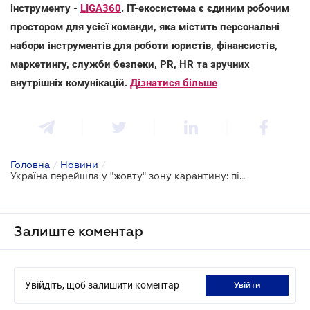
інструменту -
LIGA360
. IT-екосистема є єдиним робочим
простором для усієї команди, яка містить персональні
набори інструментів для роботи юристів, фінансистів,
маркетингу, служби безпеки, PR, HR та зручних
внутрішніх комунікацій.
Дізнатися більше
Головна
/
Новини
/
Україна перейшла у "жовту" зону карантину: підприємці можуть працювати без обмежень, але з ковід-сертифікатами
Залиште коментар
Увійдіть, щоб залишити коментар
увійти