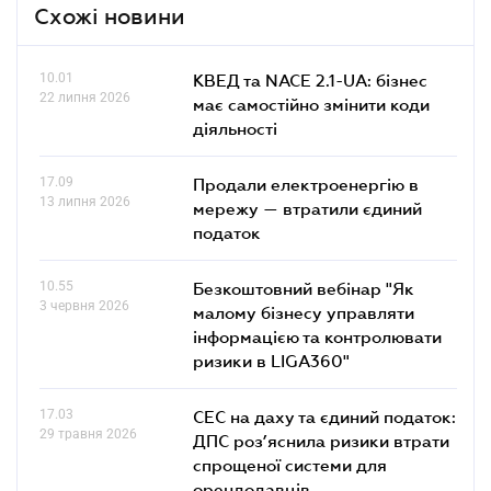
Схожі новини
10.01
КВЕД та NACE 2.1-UA: бізнес
22 липня 2026
має самостійно змінити коди
діяльності
17.09
Продали електроенергію в
13 липня 2026
мережу — втратили єдиний
податок
10.55
Безкоштовний вебінар "Як
3 червня 2026
малому бізнесу управляти
інформацією та контролювати
ризики в LIGA360"
17.03
СЕС на даху та єдиний податок:
29 травня 2026
ДПС роз’яснила ризики втрати
спрощеної системи для
орендодавців