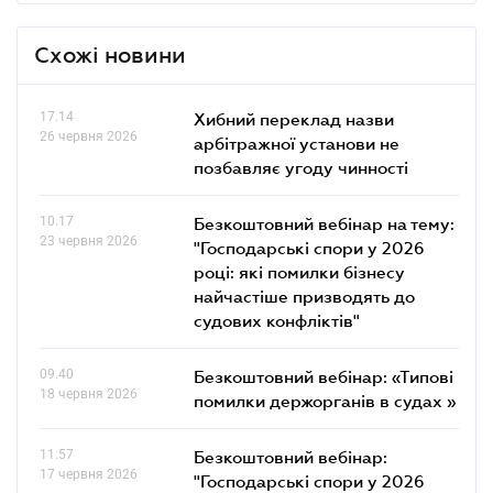
Схожі новини
17.14
Хибний переклад назви
26 червня 2026
арбітражної установи не
позбавляє угоду чинності
10.17
Безкоштовний вебінар на тему:
23 червня 2026
"Господарські спори у 2026
році: які помилки бізнесу
найчастіше призводять до
судових конфліктів"
09.40
Безкоштовний вебінар: «Типові
18 червня 2026
помилки держорганів в судах »
11.57
Безкоштовний вебінар:
17 червня 2026
"Господарські спори у 2026