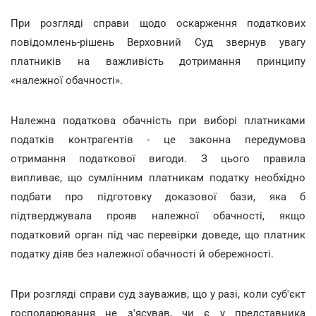
При розгляді справи щодо оскарження податкових
повідомлень-рішень Верховний Суд звернув увагу
платників на важливість дотримання принципу
«належної обачності».
Належна податкова обачність при виборі платниками
податків контрагентів - це законна передумова
отримання податкової вигоди. З цього правила
випливає, що сумлінним платникам податку необхідно
подбати про підготовку доказової бази, яка б
підтверджувала прояв належної обачності, якщо
податковий орган під час перевірки доведе, що платник
податку діяв без належної обачності й обережності.
При розгляді справи суд зауважив, що у разі, коли суб'єкт
господарювання не з'ясував, чи є у представника