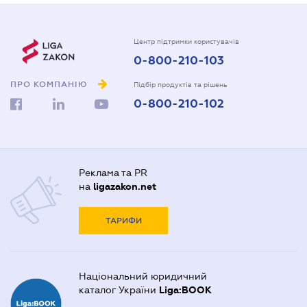
Центр підтримки користувачів
0-800-210-103
ПРО КОМПАНІЮ
Підбір продуктів та рішень
0-800-210-102
Реклама та PR
на
ligazakon.net
ТАРИФИ
Національний юридичний
каталог України
Liga:BOOK