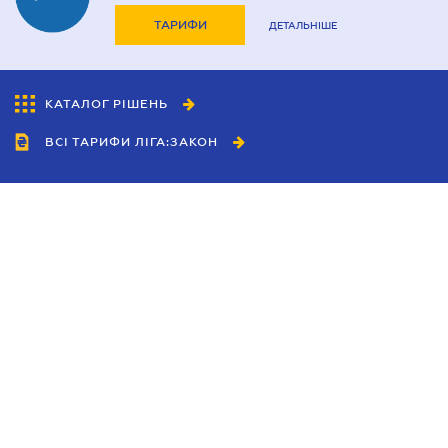
ТАРИФИ
ДЕТАЛЬНІШЕ
КАТАЛОГ РІШЕНЬ
ВСІ ТАРИФИ ЛІГА:ЗАКОН
Співробітництво
Агенти
Дилери
Політика конфіденційності
Умови використання сайту
Реклама
Блог
Новини компанії