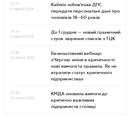
12.12
Кабмін зобов'язав ДПС
6 серпня 2026
передати персональні дані про
чоловіків 18–60 років
10.10
До 1 грудня — новий граничний
5 серпня 2026
строк звіряння списків з ТЦК
13.48
Безкоштовний вебінар:
16 липня 2026
«Чергові зміни в критичності:
нові вимоги та правила. Як не
втратити статус критичного
підприємства»
12.28
КМДА оновила вимоги до
16 липня 2026
критично важливих
підприємств столиці