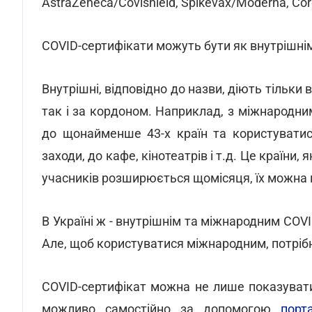
AstraZeneca/Covishield, Spikevax/Moderna, Co
COVID-сертифікати можуть бути як внутрішнім
Внутрішні, відповідно до назви, діють тільки 
так і за кордоном. Наприклад, з міжнародн
до щонайменше 43-х країн та користуватис
заходи, до кафе, кінотеатрів і т.д. Це країни,
учасників розширюється щомісяця, їх можна
В Україні ж - внутрішнім та міжнародним CO
Але, щоб користуватися міжнародним, потріб
COVID-сертифікат можна не лише показувати
можливо самостійно за допомогою
порт