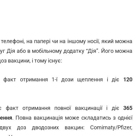
телефоні, на папері чи на іншому носії, який можна
г Дія або в мобільному додатку “Дія”. Його можна
з вакцини, і тому існує:
є факт отримання 1-ї дози щеплення і діє
120
ує факт отримання повної вакцинації і діє
365
лення
. Повна вакцинація може складатись з однієї
ух доз дводозних вакцин: Comirnaty/Pfizer,