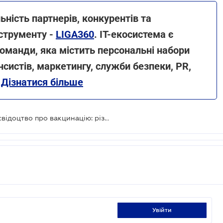
ність партнерів, конкурентів та
нструменту -
LIGA360
. IT-екосистема є
оманди, яка містить персональні набори
нсистів, маркетингу, служби безпеки, PR,
.
Дізнатися більше
COVID-сертифікат та міжнародне свідоцтво про вакцинацію: різниця та як їх використовувати
увійти