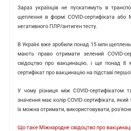
Зараз українців не пускатимуть в трансп
щеплення в формі COVID-сертифіката або М
негативного ПЛР/антиген тесту.
В Україні вже зробили понад 15 млн щеплень 
мають право отримати зелений COVID-се
свідоцтво про вакцинацію, і ще понад 8 
сертифікат про вакцинацію на підставі першої
У чому різниця між COVID-сертифікатом т
значення має колір COVID-сертифіката, який те
їх можна отримати, використовувати, роз'яс
Що таке Міжнародне свідоцтво про вакцинаці