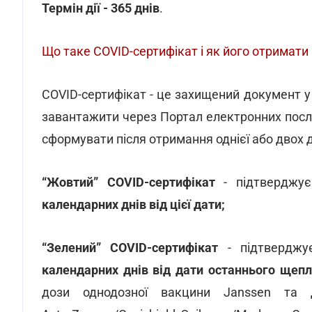
Термін дії - 365 днів
.
Що таке COVID-сертифікат і як його отримати
COVID-сертифікат - це захищений документ у 
завантажити через Портал електронних послу
сформувати після отримання однієї або двох до
“Жовтий” СOVID-сертифікат
- підтверджу
календарних днів від цієї дати;
“Зелений” COVID-сертифікат
- підтвердж
календарних днів від дати останнього щеп
дози однодозної вакцини Janssen та дв