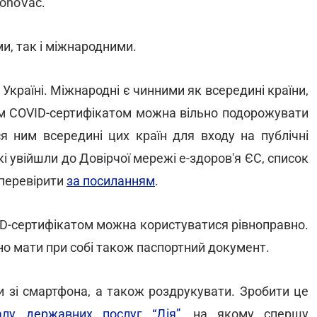
ronoVac.
и, так і міжнародними.
в Україні. Міжнародні є чинними як всередині країни,
им COVID-сертифікатом можна вільно подорожувати
я ним всередині цих країн для входу на публічні
 які увійшли до Довірчої мережі е-здоров'я ЄС, список
 перевірити
за посиланням
.
VID-сертифікатом можна користуватися рівноправно.
но мати при собі також паспортний документ.
 зі смартфона, а також роздрукувати. Зробити це
алу державних послуг “Дія”
, на якому спершу