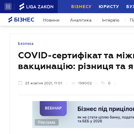
БІЗНЕСУ
ЮРИСТУ
БУ
БІЗНЕС
Новини
Аналітика
Інтерв'ю
П
Безпека
COVID-сертифікат та між
вакцинацію: різниця та я
23 жовтня 2021, 11:01
159002
0
Реклама