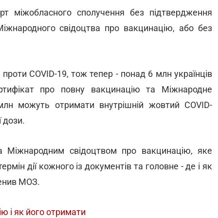
орт міжобласного сполучення без підтвердження
іжнародного свідоцтва про вакцинацію, або без
проти COVID-19, тож тепер - понад 6 млн українців
ртифікат про повну вакцинацію та Міжнародне
млн можуть отримати внутрішній жовтий COVID-
 дози.
а Міжнародним свідоцтвом про вакцинацію, яке
рмін дії кожного із документів та головне - де і як
ненив МОЗ.
ю і як його отримати