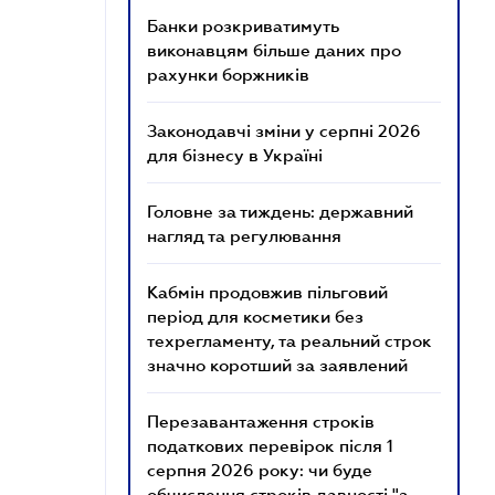
Банки розкриватимуть
виконавцям більше даних про
рахунки боржників
Законодавчі зміни у серпні 2026
для бізнесу в Україні
Головне за тиждень: державний
нагляд та регулювання
Кабмін продовжив пільговий
період для косметики без
техрегламенту, та реальний строк
значно коротший за заявлений
Перезавантаження строків
податкових перевірок після 1
серпня 2026 року: чи буде
обчислення строків давності "з