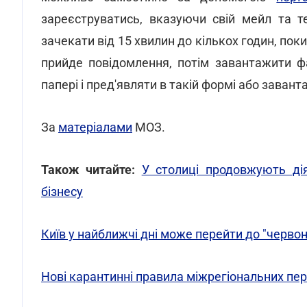
зареєструватись, вказуючи свій мейл та те
зачекати від 15 хвилин до кількох годин, пок
прийде повідомлення, потім завантажити ф
папері і пред'являти в такій формі або завант
За
матеріалами
МОЗ.
Також читайте:
У столиці продовжують ді
бізнесу
Київ у найближчі дні може перейти до "червон
Нові карантинні правила міжрегіональних пер