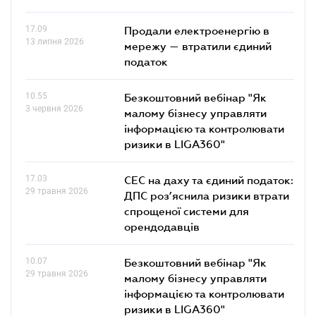
17.09
Продали електроенергію в
13 липня 2026
мережу — втратили єдиний
податок
10.55
Безкоштовний вебінар "Як
3 червня 2026
малому бізнесу управляти
інформацією та контролювати
ризики в LIGA360"
17.03
СЕС на даху та єдиний податок:
29 травня 2026
ДПС роз’яснила ризики втрати
спрощеної системи для
орендодавців
10.07
Безкоштовний вебінар "Як
29 травня 2026
малому бізнесу управляти
інформацією та контролювати
ризики в LIGA360"