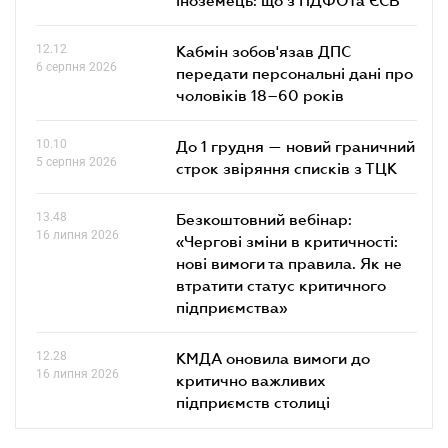
12.12
Кабмін зобов'язав ДПС
6 серпня 2026
передати персональні дані про
чоловіків 18–60 років
10.10
До 1 грудня — новий граничний
5 серпня 2026
строк звіряння списків з ТЦК
13.48
Безкоштовний вебінар:
16 липня 2026
«Чергові зміни в критичності:
нові вимоги та правила. Як не
втратити статус критичного
підприємства»
12.28
КМДА оновила вимоги до
16 липня 2026
критично важливих
підприємств столиці