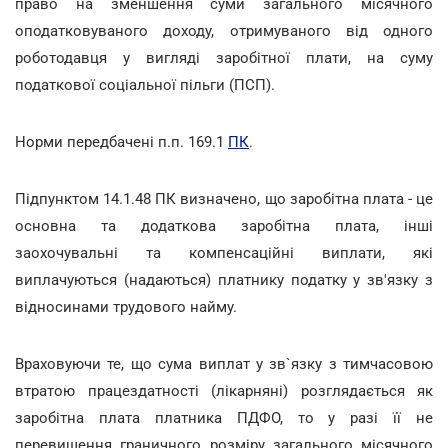
право на зменшення суми загального місячного
оподатковуваного доходу, отримуваного від одного
роботодавця у вигляді заробітної плати, на суму
податкової соціальної пільги (ПСП).
Норми передбачені п.п. 169.1
ПК
.
Підпунктом 14.1.48 ПК визначено, що заробітна плата - це
основна та додаткова заробітна плата, інші
заохочувальні та компенсаційні виплати, які
виплачуються (надаються) платнику податку у зв'язку з
відносинами трудового найму.
Враховуючи те, що сума виплат у зв`язку з тимчасовою
втратою працездатності (лікарняні) розглядається як
заробітна плата платника ПДФО, то у разі її не
перевищення граничного розміру загального місячного