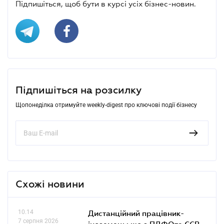
Підпишіться, щоб бути в курсі усіх бізнес-новин.
Підпишіться на розсилку
Щопонеділка отримуйте weekly-digest про ключові події бізнесу
Схожі новини
10.14
Дистанційний працівник-
7 серпня 2026
іноземець: що з ПДФОта ЄСВ