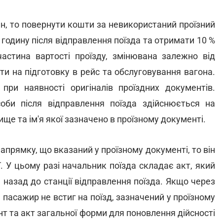
ин, то повернути кошти за невикористаний проїзний
годину після відправлення поїзда та отримати 10 %
частина вартості проїзду, змінювана залежно від
ати на підготовку в рейс та обслуговування вагона.
 при наявності оригіналів проїздних документів.
оби після відправлення поїзда здійснюється на
ище та ім'я якої зазначено в проїзному документі.
апрямку, що вказаний у проїзному документі, то він
. У цьому разі начальник поїзда складає акт, який
назад до станції відправлення поїзда. Якщо через
 пасажир не встиг на поїзд, зазначений у проїзному
нт та акт загальної форми для поновлення дійсності