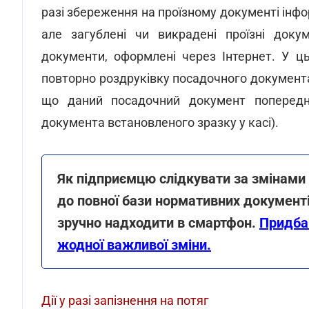
разі збереження на проїзному документі інфор
але загублені чи викрадені проїзні док
документи, оформлені через Інтернет. У ц
повторно роздруківку посадочного документа 
що даний посадочний документ попередн
документа встановленого зразку у касі).
Як підприємцю слідкувати за змінами
до повної бази нормативних документі
зручно надходити в смартфон.
Придбай
жодної важливої зміни.
Дії у разі запізнення на потяг