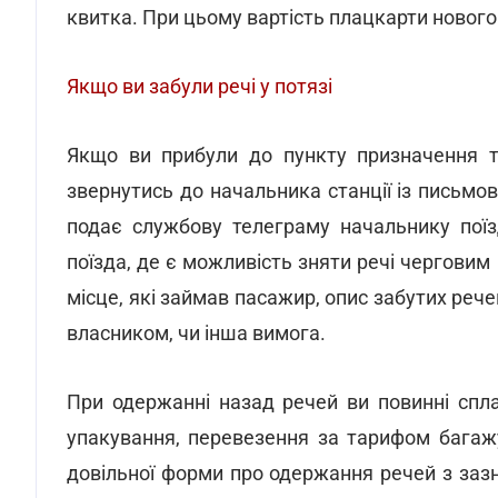
квитка. При цьому вартість плацкарти новог
Якщо ви забули речі у потязі
Якщо ви прибули до пункту призначення та
звернутись до начальника станції із письмо
подає службову телеграму начальнику поїз
поїзда, де є можливість зняти речі черговим
місце, які займав пасажир, опис забутих речей
власником, чи інша вимога.
При одержанні назад речей ви повинні спла
упакування, перевезення за тарифом багаж
довільної форми про одержання речей з зазн