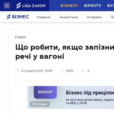
БІЗНЕСУ
ЮРИСТУ
БУ
БІЗНЕС
Новини
Аналітика
Інтерв'ю
П
Галузі
Що робити, якщо запізни
речі у вагоні
8 грудня 2021, 13:46
3992
0
Реклама