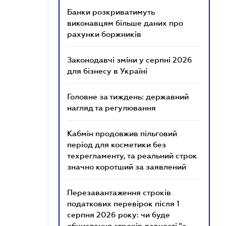
Банки розкриватимуть
виконавцям більше даних про
рахунки боржників
Законодавчі зміни у серпні 2026
для бізнесу в Україні
Головне за тиждень: державний
нагляд та регулювання
Кабмін продовжив пільговий
період для косметики без
техрегламенту, та реальний строк
значно коротший за заявлений
Перезавантаження строків
податкових перевірок після 1
серпня 2026 року: чи буде
обчислення строків давності "з