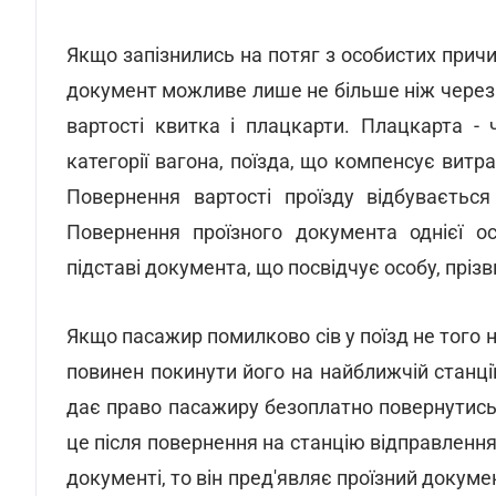
Якщо запізнились на потяг з особистих прич
документ можливе лише не більше ніж через 
вартості квитка і плацкарти. Плацкарта - 
категорії вагона, поїзда, що компенсує витр
Повернення вартості проїзду відбувається
Повернення проїзного документа однієї ос
підставі документа, що посвідчує особу, прізв
Якщо пасажир помилково сів у поїзд не того н
повинен покинути його на найближчій станції
дає право пасажиру безоплатно повернутись 
це після повернення на станцію відправлення
документі, то він пред'являє проїзний докуме