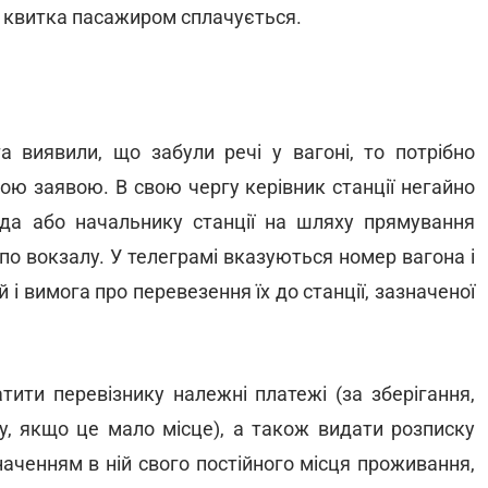
о квитка пасажиром сплачується.
 виявили, що забули речі у вагоні, то потрібно
вою заявою. В свою чергу керівник станції негайно
да або начальнику станції на шляху прямування
 по вокзалу. У телеграмі вказуються номер вагона і
 і вимога про перевезення їх до станції, зазначеної
тити перевізнику належні платежі (за зберігання,
у, якщо це мало місце), а також видати розписку
аченням в ній свого постійного місця проживання,