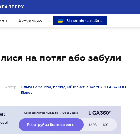
ХГАЛТЕРУ
одії
Актуально
Бізнес під час війни
лися на потяг або забули
Автор:
Ольга Баранова, провідний юрист-аналітик ЛІГА:ЗАКОН
Бізнес