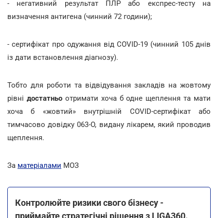
- негативний результат ПЛР або експрес-тесту на
визначення антигена (чинний 72 години);
- сертифікат про одужання від COVID-19 (чинний 105 днів
із дати встановлення діагнозу).
Тобто для роботи та відвідування закладів на жовтому
рівні
достатньо
отримати хоча б одне щеплення та мати
хоча б «жовтий» внутрішній COVID-сертифікат або
тимчасово довідку 063-О, видану лікарем, який проводив
щеплення.
За
матеріалами
МОЗ
Контролюйте ризики свого бізнесу -
приймайте стратегічні рішення з LIGA360.