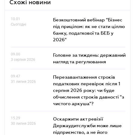
Схожі новини
10.01
Безкоштовний вебінар "Бізнес
Сьогодні
під прицілом: як не стати ціллю
банку, податкової та БЕБ у
2026"
09.00
Головне за тиждень: державний
3 серпня 2026
нагляд та регулювання
09.47
Перезавантаження строків
31 липня 2026
податкових перевірок після 1
серпня 2026 року: чи буде
обчислення строків давності "з
чистого аркуша"?
15.29
Оскаржити акт ревізії
30 липня 2026
Держаудитслужби може лише
підприємство, а не його