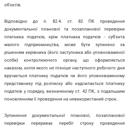
об'єктів.
Відповідно до п. 82.4. ст. 82 ПК проведення
документальної планової та позапланової перевірки
платника податків, крім платника податків - суб'єкта
малого підприємництва, може бути зупинено за
рішенням керівника (його заступника або уповноваженої
особи) контролюючого органу, що оформляється
наказом, копія якого не пізніше наступного робочого дня
вручається платнику податків чи його уповноваженому
представнику під розписку або надсилається платнику
податків у порядку, визначеному ст. 42 ПК, з подальшим
поновленням її проведення на невикористаний строк.
Зупинення документальної планової, позапланової
перевірки перериває перебіг строку проведення