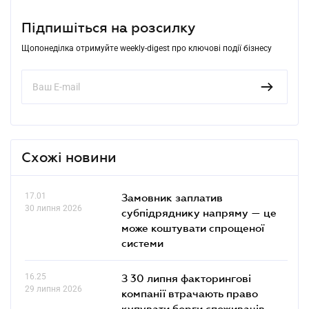
Підпишіться на розсилку
Щопонеділка отримуйте weekly-digest про ключові події бізнесу
Схожі новини
17.01
Замовник заплатив
30 липня 2026
субпідряднику напряму — це
може коштувати спрощеної
системи
16.25
З 30 липня факторингові
29 липня 2026
компанії втрачають право
купувати борги споживачів