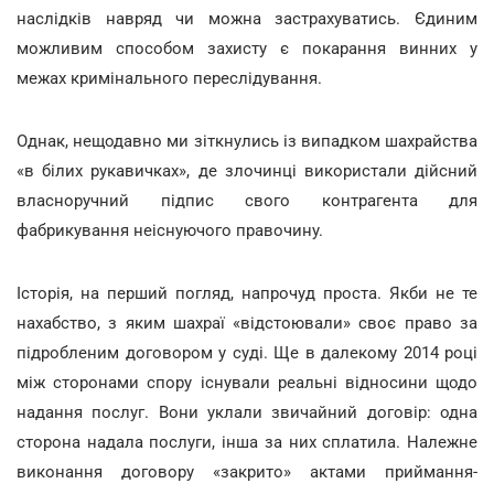
наслідків навряд чи можна застрахуватись. Єдиним
можливим способом захисту є покарання винних у
межах кримінального переслідування.
Однак, нещодавно ми зіткнулись із випадком шахрайства
«в білих рукавичках», де злочинці використали дійсний
власноручний підпис свого контрагента для
фабрикування неіснуючого правочину.
Історія, на перший погляд, напрочуд проста. Якби не те
нахабство, з яким шахраї «відстоювали» своє право за
підробленим договором у суді. Ще в далекому 2014 році
між сторонами спору існували реальні відносини щодо
надання послуг. Вони уклали звичайний договір: одна
сторона надала послуги, інша за них сплатила. Належне
виконання договору «закрито» актами приймання-