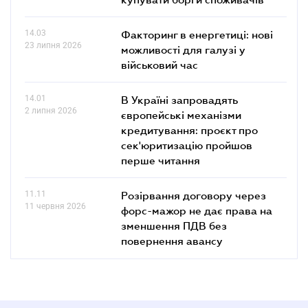
14.03
Факторинг в енергетиці: нові
23 липня 2026
можливості для галузі у
військовий час
14.01
В Україні запровадять
2 липня 2026
європейські механізми
кредитування: проєкт про
сек'юритизацію пройшов
перше читання
11.11
Розірвання договору через
11 червня 2026
форс-мажор не дає права на
зменшення ПДВ без
повернення авансу