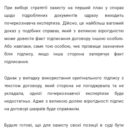
При виборі стратегії захисту на перший план у спорах
щодо підроблених документів одразу виходить
почеркознавча експертиза. Дійсно, це найбільш вагомий
доказ у подібних справах, який з великою вірогідністю
може довести факт підписання договору іншою особою.
Або навпаки, саме тою особою, чиє прізвище зазначене
біля підпису, якщо інша сторона заперечує факт
підписання.
Однак у випадку використання оригінального підпису з
текстом договору, який сторона не погоджувала та не
укладала, однієї почеркознавчої експертизи буде
недостатньо. Адже з великою долею вірогідності підпис
на договорі шахраїв буде справжнім.
Будьте готові, що для захисту своєї позиції в суді бути