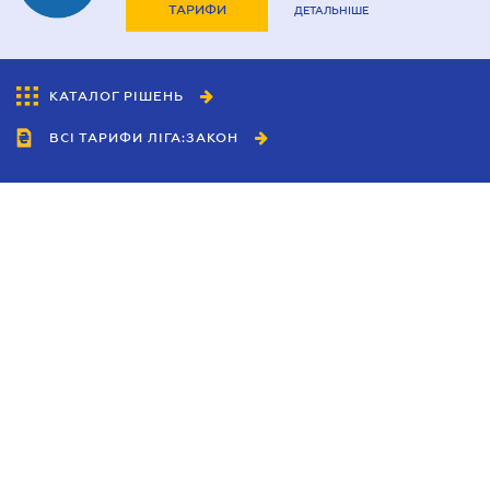
ТАРИФИ
ДЕТАЛЬНІШЕ
КАТАЛОГ РІШЕНЬ
ВСІ ТАРИФИ ЛІГА:ЗАКОН
Співробітництво
Агенти
Дилери
Політика конфіденційності
Умови використання сайту
Реклама
Блог
Новини компанії
Керівництва