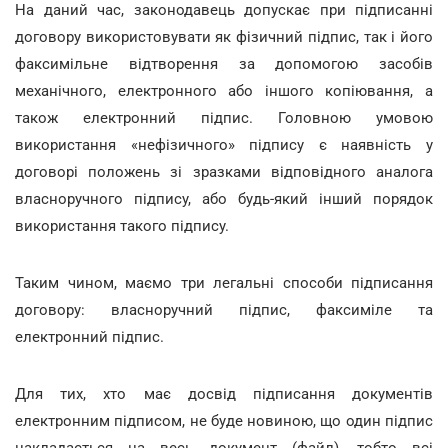
На даний час, законодавець допускає при підписанні
договору використовувати як фізичний підпис, так і його
факсимільне відтворення за допомогою засобів
механічного, електронного або іншого копіювання, а
також електронний підпис. Головною умовою
використання «нефізичного» підпису є наявність у
договорі положень зі зразками відповідного аналога
власноручного підпису, або будь-який інший порядок
використання такого підпису.
Таким чином, маємо три легальні способи підписання
договору: власноручний підпис, факсиміле та
електронний підпис.
Для тих, хто має досвід підписання документів
електронним підписом, не буде новиною, що один підпис
накладається на весь документ (файл), тобто всі