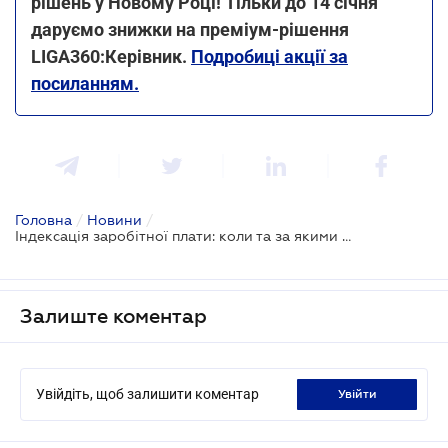
рішень у Новому Році! Тільки до 14 січня
даруємо знижки на преміум-рішення
LIGA360:Керівник.
Подробиці акції за
посиланням.
Головна
/
Новини
/
Індексація заробітної плати: коли та за якими правилами здійснюється
Залиште коментар
Увійдіть, щоб залишити коментар
увійти