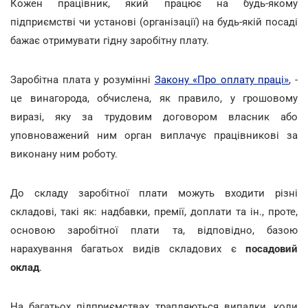
Кожен працівник, який працює на будь-якому
підприємстві чи установі (організації) на будь-якій посаді
бажає отримувати гідну заробітну плату.
Заробітна плата у розумінні
Закону «Про оплату праці»
, -
це винагорода, обчислена, як правило, у грошовому
виразі, яку за трудовим договором власник або
уповноважений ним орган виплачує працівникові за
виконану ним роботу.
До складу заробітної плати можуть входити різні
складові, такі як: надбавки, премії, доплати та ін., проте,
основою заробітної плати та, відповідно, базою
нарахування багатьох видів складових є
посадовий
оклад
.
На багатьох підприємствах трапляються випадки, коли