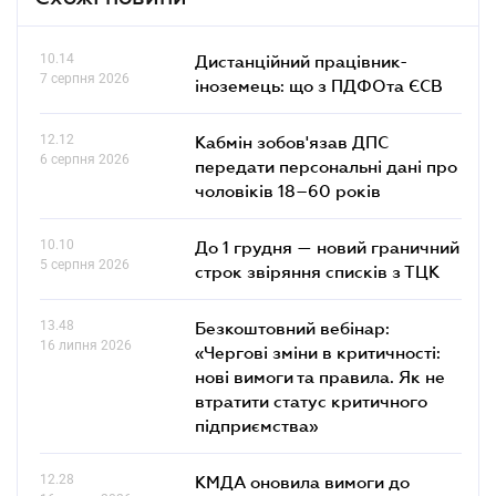
10.14
Дистанційний працівник-
7 серпня 2026
іноземець: що з ПДФОта ЄСВ
12.12
Кабмін зобов'язав ДПС
6 серпня 2026
передати персональні дані про
чоловіків 18–60 років
10.10
До 1 грудня — новий граничний
5 серпня 2026
строк звіряння списків з ТЦК
13.48
Безкоштовний вебінар:
16 липня 2026
«Чергові зміни в критичності:
нові вимоги та правила. Як не
втратити статус критичного
підприємства»
12.28
КМДА оновила вимоги до