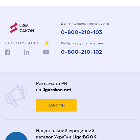
Центр підтримки користувачів
0-800-210-103
ПРО КОМПАНІЮ
Підбір продуктів та рішень
0-800-210-102
Реклама та PR
на
ligazakon.net
ТАРИФИ
Національний юридичний
каталог України
Liga:BOOK