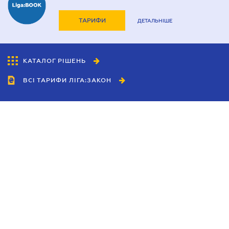
ТАРИФИ
ДЕТАЛЬНІШЕ
КАТАЛОГ РІШЕНЬ
ВСІ ТАРИФИ ЛІГА:ЗАКОН
Співробітництво
Агенти
Дилери
Політика конфіденційності
Умови використання сайту
Реклама
Блог
Новини компанії