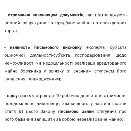
-
отримання виконавцем документів
, що підтверджують
повний розрахунок за придбане майно на електронних
торгах;
-
наявність письмового висновку
експерта, суб'єкта
оціночної діяльності-суб'єкта господарювання щодо
неможливості чи недоцільності реалізації арештованого
майна боржника у зв'язку зі значним ступенем його
зношення, пошкодженням;
-
відсутність
у строк до 10 робочих днів з дня отримання
повідомлення виконавця, зазначеного у частині шостій
статті 61 цього Закону,
письмової заяви
стягувача про
його бажання залишити за собою нереалізоване майно;