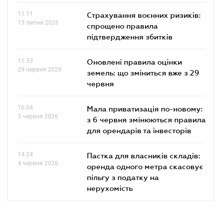
11.11
Страхування воєнних ризиків:
13 липня 2026
спрощено правила
підтвердження збитків
11.33
Оновлені правила оцінки
29 червня 2026
земель: що зміниться вже з 29
червня
16.04
Мала приватизація по-новому:
5 червня 2026
з 6 червня змінюються правила
для орендарів та інвесторів
14.24
Пастка для власників складів:
4 червня 2026
оренда одного метра скасовує
пільгу з податку на
нерухомість