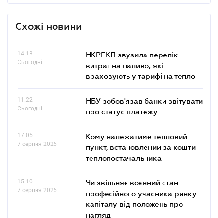
Схожі новини
14.13
НКРЕКП звузила перелік
Сьогодні
витрат на паливо, які
враховують у тарифі на тепло
11.22
НБУ зобов'язав банки звітувати
Сьогодні
про статус платежу
17.05
Кому належатиме тепловий
7 серпня 2026
пункт, встановлений за кошти
теплопостачальника
15.10
Чи звільняє воєнний стан
7 серпня 2026
професійного учасника ринку
капіталу від положень про
нагляд