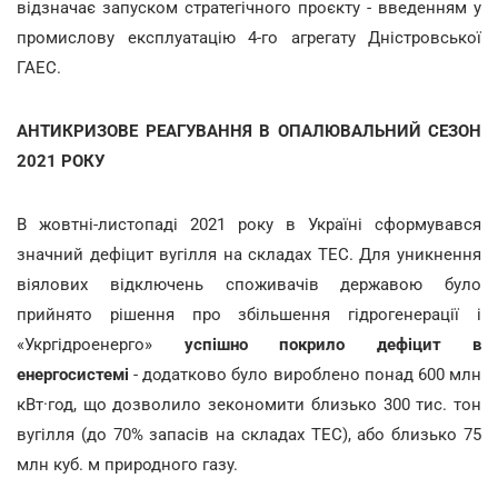
відзначає запуском стратегічного проєкту - введенням у
промислову експлуатацію 4-го агрегату Дністровської
ГАЕС.
АНТИКРИЗОВЕ РЕАГУВАННЯ В ОПАЛЮВАЛЬНИЙ СЕЗОН
2021 РОКУ
В жовтні-листопаді 2021 року в Україні сформувався
значний дефіцит вугілля на складах ТЕС. Для уникнення
віялових відключень споживачів державою було
прийнято рішення про збільшення гідрогенерації
і
«Укргідроенерго»
успішно покрило дефіцит в
енергосистемі
- додатково було вироблено понад 600 млн
кВт·год, що дозволило зекономити близько 300 тис. тон
вугілля (до 70% запасів на складах ТЕС), або близько 75
млн куб. м природного газу.