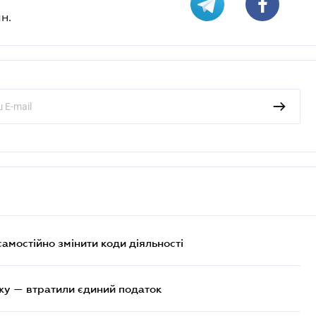
н.
самостійно змінити коди діяльності
жу — втратили єдиний податок