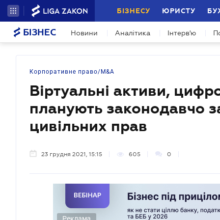
БІЗНЕСУ
ЮРИСТУ
БУ
БІЗНЕС
Новини
Аналітика
Інтерв'ю
П
Корпоративне право/M&A
Віртуальні активи, цифро
планують законодавчо за
цивільних прав
23 грудня 2021, 15:15
605
0
Реклама