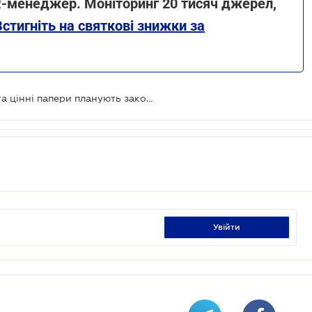
PR-менеджер. Моніторинг 20 тисяч джерел,
Встигніть на святкові знижки за
Віртуальні активи, цифрові гроші та цінні папери планують законодавчо закріпити як об'єкт цивільних прав
увійти