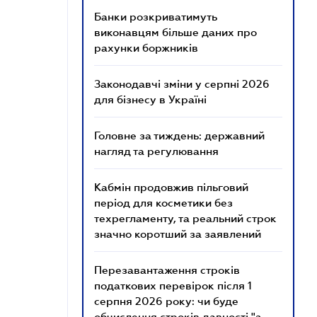
Банки розкриватимуть
виконавцям більше даних про
рахунки боржників
Законодавчі зміни у серпні 2026
для бізнесу в Україні
Головне за тиждень: державний
нагляд та регулювання
Кабмін продовжив пільговий
період для косметики без
техрегламенту, та реальний строк
значно коротший за заявлений
Перезавантаження строків
податкових перевірок після 1
серпня 2026 року: чи буде
обчислення строків давності "з