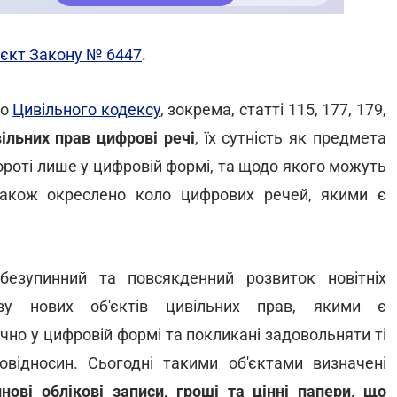
єкт Закону № 6447
.
до
Цивільного кодексу
, зокрема, статті 115, 177, 179,
ільних прав цифрові речі
, їх сутність як предмета
роті лише у цифровій формі, та щодо якого можуть
 також окреслено коло цифрових речей, якими є
безупинний та повсякденний розвиток новітніх
яву нових об'єктів цивільних прав, якими є
но у цифровій формі та покликані задовольняти ті
вовідносин. Сьогодні такими об'єктами визначені
йнові облікові записи, гроші та цінні папери, що