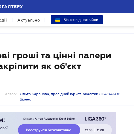
ХГАЛТЕРУ
одії
Актуально
Бізнес під час війни
ві гроші та цінні папери
кріпити як об'єкт
Автор:
Ольга Баранова, провідний юрист-аналітик ЛІГА:ЗАКОН
Бізнес