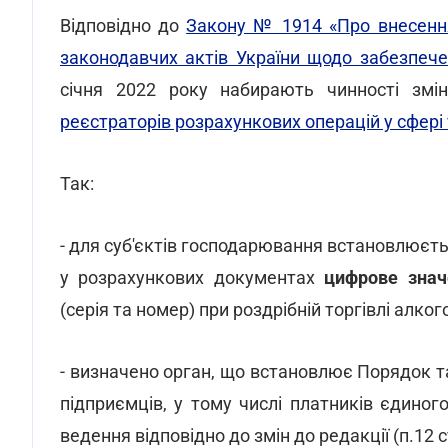
Відповідно до
Закону № 1914 «Про внесення
законодавчих актів України щодо забезпеч
січня 2022 року набирають чинності змі
реєстраторів розрахункових операцій у сфері 
Так:
- для суб'єктів господарювання встановлюєт
у розрахункових документах
цифрове знач
(серія та номер) при роздрібній торгівлі алког
- визначено орган, що встановлює Порядок та
підприємців, у тому числі платників єдиног
ведення відповідно до змін до редакції (п.12 ст