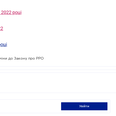
 2022 році
22
році
міни до Закону про РРО
увійти