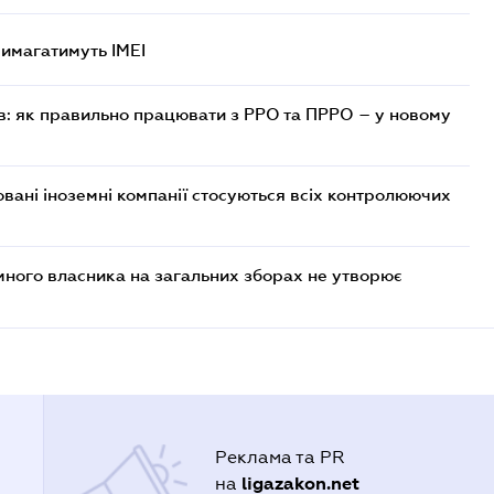
 вимагатимуть IMEI
в: як правильно працювати з РРО та ПРРО – у новому
овані іноземні компанії стосуються всіх контролюючих
много власника на загальних зборах не утворює
Реклама та PR
ligazakon.net
на