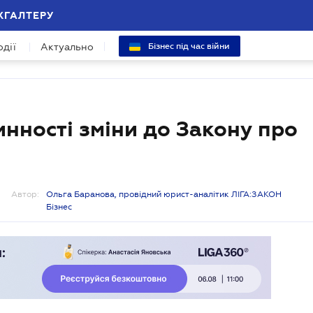
ХГАЛТЕРУ
одії
Актуально
Бізнес під час війни
инності зміни до Закону про
Автор:
Ольга Баранова, провідний юрист-аналітик ЛІГА:ЗАКОН
Бізнес