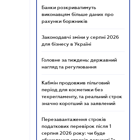
Банки розкриватимуть
виконавцям більше даних про
рахунки боржників
Законодавчі зміни у серпні 2026
для бізнесу в Україні
Головне за тиждень: державний
нагляд та регулювання
Кабмін продовжив пільговий
період для косметики без
техрегламенту, та реальний строк
значно коротший за заявлений
Перезавантаження строків
податкових перевірок після 1
серпня 2026 року: чи буде
обчислення строків давності "з