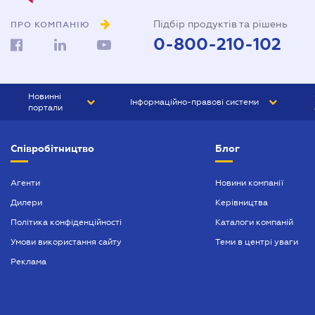
Підбір продуктів та рішень
ПРО КОМПАНІЮ
0-800-210-102
Новинні
Інформаційно-правові системи
портали
ЮРЛІГА
Право України
Співробітництво
Блог
БІЗНЕС
ГРАНД
БУХГАЛТЕР.ua
ПРАЙМ
Агенти
Новини компанії
Дилери
Керівництва
БУХГАЛТЕР ПРОФ
Політика конфіденційності
Каталоги компаній
ЮРИСТ ПРОФ
Умови використання сайту
Теми в центрі уваги
ЮРИСТ
Реклама
ПІДПРИЄМЕЦЬ