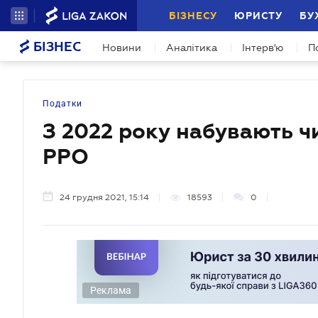
БІЗНЕСУ
ЮРИСТУ
БУ
БІЗНЕС
Новини
Аналітика
Інтерв'ю
П
Податки
З 2022 року набувають ч
РРО
24 грудня 2021, 15:14
18593
0
Реклама