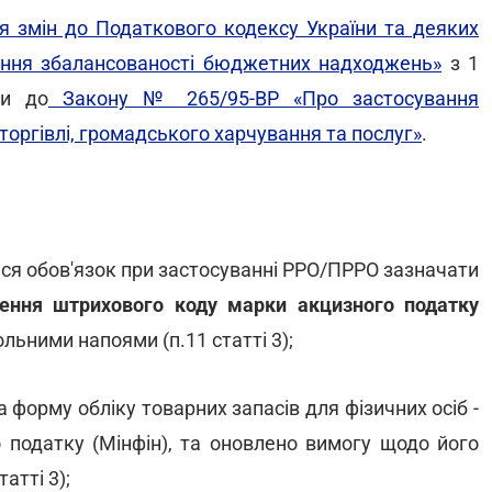
 змін до Податкового кодексу України та деяких
ення збалансованості бюджетних надходжень»
з 1
ни до
Закону № 265/95-ВР «Про застосування
торгівлі, громадського харчування та послуг»
.
ься обов'язок при застосуванні РРО/ПРРО зазначати
ення штрихового коду марки акцизного податку
ольними напоями (п.11 статті 3);
 форму обліку товарних запасів для фізичних осіб -
о податку (Мінфін), та оновлено вимогу щодо його
атті 3);