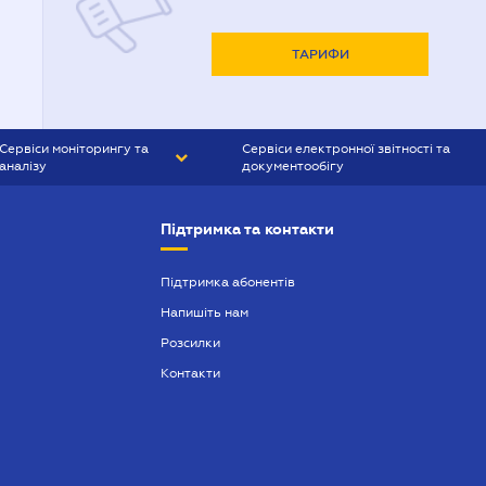
ТАРИФИ
Сервіси моніторингу та
Сервіси електронної звітності та
аналізу
документообігу
CONTR AGENT
Liga:REPORT
Підтримка та контакти
SMS-МАЯК
VERDICTUM
Підтримка абонентів
Напишіть нам
SEMANTRUM
Розсилки
SMS-МАЯК ІПОТЕКА
Контакти