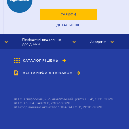
ТАРИФИ
ДЕТАЛЬНІШЕ
Періодичні видання та
Академія
довідники
ЮРИСТ&ЗАКОН
АКАДЕМІЯ ЛІГА:ЗАКОН
КАТАЛОГ РІШЕНЬ
БУХГАЛТЕР&ЗАКОН
ВСІ ТАРИФИ ЛІГА:ЗАКОН
ВІСНИК МСФЗ
ІНТЕРБУХ
ОСОБИСТИЙ ЕКСПЕРТ
©
ТОВ "інформаційно-аналітичний центр ЛІГА", 1991-2026.
©
ТОВ "ЛІГА ЗАКОН", 2007-2026.
©
Інформаційне агенство "ЛІГА:ЗАКОН", 2010-2026.