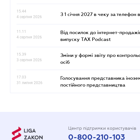
15.44
З 1 січня 2027 в чеку за телефон
4 серпня 2026
11.11
Від посилок до інтернет-продажі
4 серпня 2026
випуску TAX Podcast
15.39
Зміни у формі звіту про контроль
3 серпня 2026
осіб
17.03
Голосування представника інозе
31 липня 2026
постійного представництва
Центр підтримки користувачів
0-800-210-103