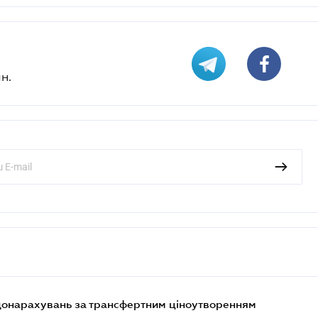
н.
 донарахувань за трансфертним ціноутворенням