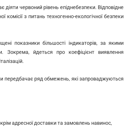
нає діяти червоний рівень епіднебезпеки. Відповідне
ї комісії з питань техногенно-екологічної безпеки
ищені показники більшості індикаторів, за якими
ки. Зокрема, йдеться про коефіцієнт виявлення
талізацій.
ки передбачає ряд обмежень, які запроваджуються
окрім адресної доставки та замовлень навинос,