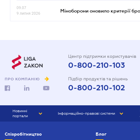
09.07
Міноборони оновило критерії бр
9 липня 2026
Центр підтримки користувачів
0-800-210-103
Підбір продуктів та рішень
ПРО КОМПАНІЮ
0-800-210-102
Новинні
Інформаційно-правові системи
портали
ЮРЛІГА
Право України
Співробітництво
Блог
БІЗНЕС
ГРАНД