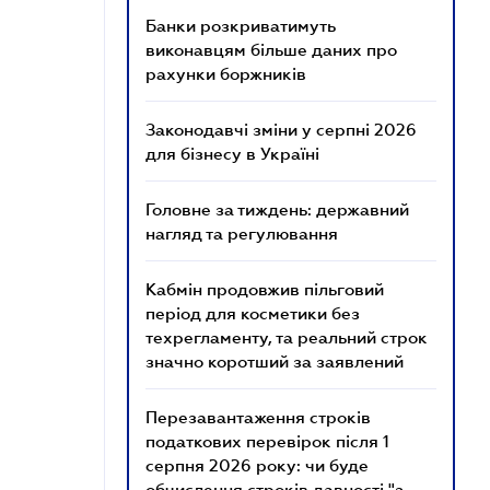
Банки розкриватимуть
виконавцям більше даних про
рахунки боржників
Законодавчі зміни у серпні 2026
для бізнесу в Україні
Головне за тиждень: державний
нагляд та регулювання
Кабмін продовжив пільговий
період для косметики без
техрегламенту, та реальний строк
значно коротший за заявлений
Перезавантаження строків
податкових перевірок після 1
серпня 2026 року: чи буде
обчислення строків давності "з