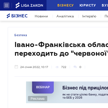
БІЗНЕСУ
ЮРИСТУ
БУ
БІЗНЕС
Новини
Аналітика
Інтерв'ю
П
Безпека
Івано-Франківська облас
переходить до "червоної
24 січня 2022, 10:17
722
0
Реклама