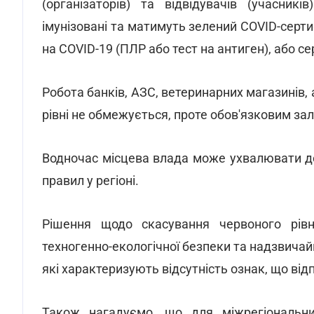
(організаторів) та відвідувачів (учасник
імунізовані та матимуть зелений COVID-серт
на COVID-19 (ПЛР або тест на антиген), або с
Робота банків, АЗС, ветеринарних магазинів,
рівні не обмежується, проте обов'язковим з
Водночас місцева влада може ухвалювати д
правил у регіоні.
Рішення щодо скасування червоного рів
техногенно-екологічної безпеки та надзвичайн
які характеризують відсутність ознак, що ві
Також нагадуємо, що для міжрегіональни