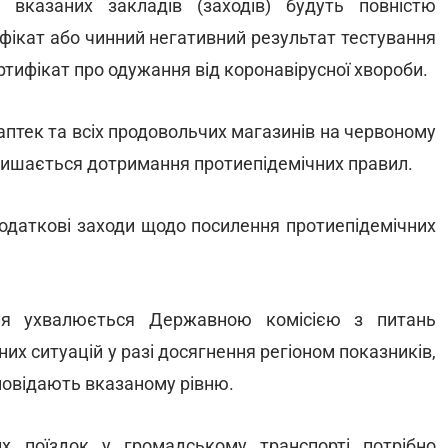
ів) вказаних закладів (заходів) будуть повністю
ифікат або чинний негативний результат тестування
ертифікат про одужання від коронавірусної хвороби.
 аптек та всіх продовольчих магазинів на червоному
алишається дотримання протиепідемічних правил.
одаткові заходи щодо посилення протиепідемічних
ня ухвалюється Державною комісією з питань
их ситуацій у разі досягнення регіоном показників,
дповідають вказаному рівню.
х поїздок у громадському транспорті потрібно