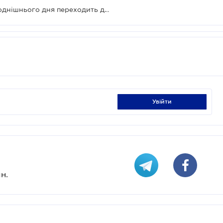
Івано-Франківська область з сьогоднішнього дня переходить до "червоної" зони
увійти
н.