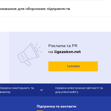
онювання для оборонних підприємств
Реклама та PR
ligazakon.net
на
ТАРИФИ
Сервіси моніторингу та
Сервіси електронної звітності та
аналізу
документообігу
CONTR AGENT
Liga:REPORT
Підтримка та контакти
SMS-МАЯК