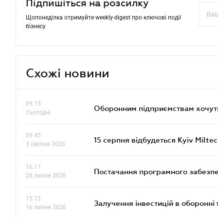
Підпишіться на розсилку
Щопонеділка отримуйте weekly-digest про ключові події
бізнесу
Схожі новини
09.15
Оборонним підприємствам хочуть
Сьогодні
09.45
15 серпня відбудеться Kyiv Milte
3 серпня 2026
16.17
Постачання програмного забезпе
28 липня 2026
15.12
Залучення інвестицій в оборонні 
16 липня 2026