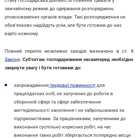
стану господарська діяльність повинна тривати у
звичайному режимі до одержання розпоряджень
уповноважених органів влади. Такі розпорядження не
обов'язково надійдуть усім, але бути готовим до них
варто кожному.
Повний перелік можливих заходів визначено в ст. 8
Закону
.
Суб'єктам господарювання насамперед необхідно
звернути увагу і бути готовими до:
запровадження
трудової повинності
для
працездатних осіб, не залучених до роботи в
оборонній сфері та сфері забезпечення
життєдіяльності населення і не заброньованих за
підприємствами. За працівниками, залученими до
виконання суспільно корисних робіт, на час
виконання таких робіт зберігається попереднє місце