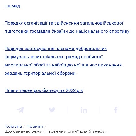
громад
Порядку організації та здійснення загальновійськової
підготовки громадян України до національного спротиву
Порядок застосування членами добровольчих
формувань територіальних громад особистої
мисливської зброї та набоїв до неї під час виконання
завдань територіальної оборони
Плани перевірок бізнесу на 2022 рік
Головна
/
Новини
/
Що означає режим "воєнний стан" для бізнесу України