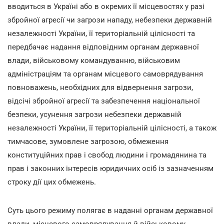
вводиться в Україні або в окремих її місцевостях у разі
збройної агресії чи загрози нападу, небезпеки державній
незалежності України, її територіальній цілісності та
передбачає надання відповідним органам державної
влади, військовому командуванню, військовим
адміністраціям та органам місцевого самоврядування
повноважень, необхідних для відвернення загрози,
відсічі збройної агресії та забезпечення національної
безпеки, усунення загрози небезпеки державній
незалежності України, її територіальній цілісності, а також
тимчасове, зумовлене загрозою, обмеження
конституційних прав і свобод людини і громадянина та
прав і законних інтересів юридичних осіб із зазначенням
строку дії цих обмежень.
Суть цього режиму полягає в наданні органам державної
влади, місцевого самоврядування й військовому