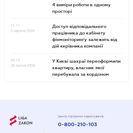
4 виміри роботи в одному
просторі
11.11
Доступ відповідального
3 серпня 2026
працівника до кабінету
фінмоніторингу залежить від
дій керівника компанії
09.15
У Києві шахраї переоформили
30 липня 2026
квартиру, власник якої
перебувала за кордоном
Центр підтримки користувачів
0-800-210-103