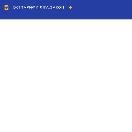
ВСІ ТАРИФИ ЛІГА:ЗАКОН
Співробітництво
Агенти
Дилери
Політика конфіденційності
Умови використання сайту
Реклама
Блог
Новини компанії
Керівництва
Каталоги компаній
Теми в центрі уваги
Підтримка та контакти