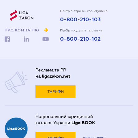
Центр підтримки користувачів
0-800-210-103
ПРО КОМПАНІЮ
Підбір продуктів та рішень
0-800-210-102
Реклама та PR
на
ligazakon.net
ТАРИФИ
Національний юридичний
каталог України
Liga:BOOK