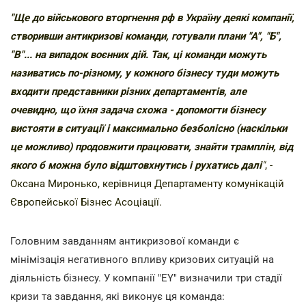
"Ще до військового вторгнення рф в Україну деякі компанії,
створивши антикризові команди, готували плани "А", "Б",
"В"... на випадок воєнних дій. Так, ці команди можуть
називатись по-різному, у кожного бізнесу туди можуть
входити представники різних департаментів, але
очевидно, що їхня задача схожа - допомогти бізнесу
вистояти в ситуації і максимально безболісно (наскільки
це можливо) продовжити працювати, знайти трамплін, від
якого б можна було відштовхнутись і рухатись далі
"
, -
Оксана Миронько, керівниця Департаменту комунікацій
Європейської Бізнес Асоціації.
Головним завданням антикризової команди є
мінімізація негативного впливу кризових ситуацій на
діяльність бізнесу. У компанії "ЕY" визначили три стадії
кризи та завдання, які виконує ця команда: