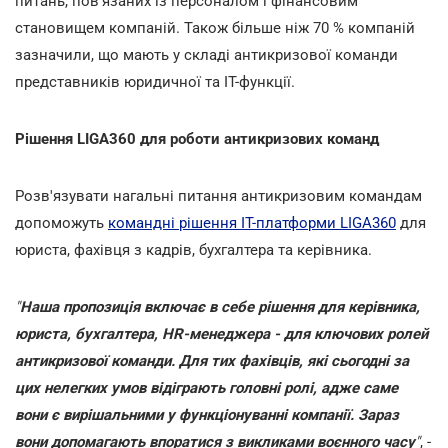
питань, пов'язаних із персоналом і фінансовим
становищем компаній. Також більше ніж 70 % компаній
зазначили, що мають у складі антикризової команди
представників юридичної та ІТ-функції.
Рішення LIGA360 для роботи антикризових команд
Розв'язувати нагальні питання антикризовим командам
допоможуть
командні рішення ІТ-платформи LIGA360
для
юриста, фахівця з кадрів, бухгалтера та керівника.
"
Наша пропозиція включає в себе рішення для керівника,
юриста, бухгалтера, HR-менеджера - для ключових ролей
антикризової команди. Для тих фахівців, які сьогодні за
цих нелегких умов відіграють головні ролі, адже саме
вони є вирішальними у функціонуванні компанії. Зараз
вони допомагають впоратися з викликами воєнного часу
"
, -