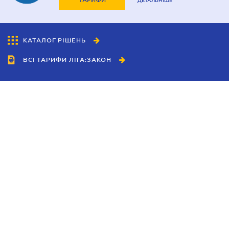
ТАРИФИ
ДЕТАЛЬНІШЕ
КАТАЛОГ РІШЕНЬ
ВСІ ТАРИФИ ЛІГА:ЗАКОН
Співробітництво
Агенти
Дилери
Політика конфіденційності
Умови використання сайту
Реклама
Блог
Новини компанії
Керівництва