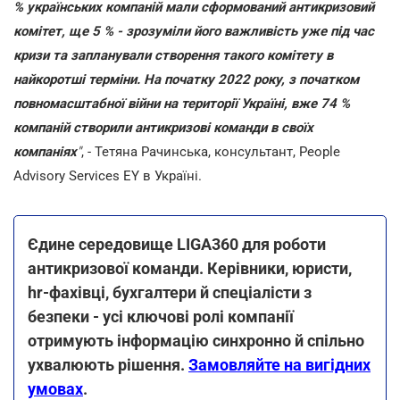
% українських компаній мали сформований антикризовий
комітет, ще 5 % - зрозуміли його важливість уже під час
кризи та запланували створення такого комітету в
найкоротші терміни. На початку 2022 року, з початком
повномасштабної війни на території Україні, вже 74 %
компаній створили антикризові команди в своїх
компаніях
"
, - Тетяна Рачинська, консультант, People
Advisory Services EY в Україні.
Єдине середовище LIGA360 для роботи
антикризової команди. Керівники, юристи,
hr-фахівці, бухгалтери й спеціалісти з
безпеки - усі ключові ролі компанії
отримують інформацію синхронно й спільно
ухвалюють рішення.
Замовляйте на вигідних
умовах
.