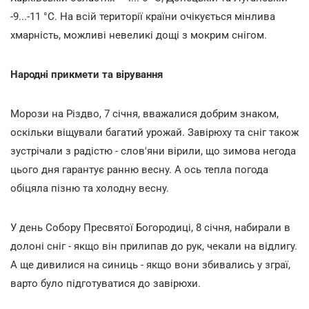
-9...-11 °С. На всій території країни очікується мінлива
хмарність, можливі невеликі дощі з мокрим снігом.
Народні прикмети та вірування
Морози на Різдво, 7 січня, вважалися добрим знаком,
оскільки віщували багатий урожай. Завірюху та сніг також
зустрічали з радістю - слов'яни вірили, що зимова негода
цього дня гарантує ранню весну. А ось тепла погода
обіцяла пізню та холодну весну.
У день Собору Пресвятої Богородиці, 8 січня, набирали в
долоні сніг - якщо він прилипав до рук, чекали на відлигу.
А ще дивилися на синиць - якщо вони збивались у зграї,
варто було підготуватися до завірюхи.