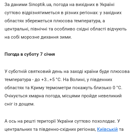
За даними Sinoptik.ua, погода на вихідних в Україні
суттєво відрізнятиметься в різних регіонах: у західних
областях збережеться плюсова температура, а
центральні, північні та особливо східні області відчують
на собі морозне дихання зими.
Погода в суботу 7 січня
У суботній святковий день на заході країни буде плюсова
температура - до +3…+5 °С. На Волині, у південних
областях та Криму термометри покажуть близько 0 °С.
Очікується хмарна погода, місцями пройде невеликий
сніг із дощем.
А ось на решті території України суттєво похолодає. У
центральних та південно-східних регіонах,
Київській
та