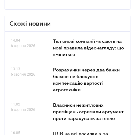
Схожі новини
14.04
Тютюнові компанії чекають на
6 серпня 2026
нові правила відеонагляду: що
зміниться
13.13
Розрахунки через два банки
6 серпня 2026
більше не блокують
компенсацію вартості
агротехніки
11.02
Власники нежитлових
6 серпня 2026
приміщень отримали аргумент
проти нарахувань за тепло
16.05
ПДВ на всі посилки з-за