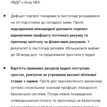
ОВДП з боку НБУ
Дефіцит торгівлі товарами в листопаді розширився
на тлі підготовки до складної зими. Проте
надходження міжнародної допомоги сприяло
відновленню профіциту поточного рахунку та
припливу капіталу за фінансовим рахунком
. У
результаті в листопаді резерви збільшилися майже
до 28 млрд дол. та продовжили зростати у грудні
Вартість гривневих ресурсів надалі поступово
зростає, реагуючи на утримання високої облікової
ставки з червня
. Проте дію трансмісійного механізму
суттєво сповільнює значний профіцит ліквідності
банківської системи. Попри певне покращення
співвідношення попиту та пропозиції на валютному
ринку наприкінці грудня, у цілому в грудні попит на