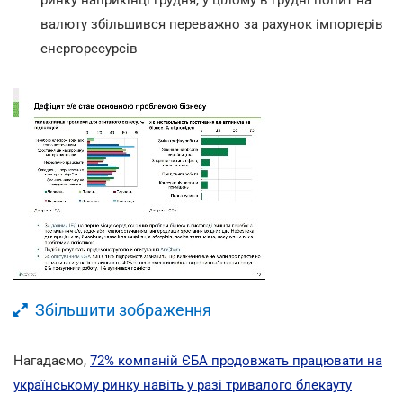
валюту збільшився переважно за рахунок імпортерів
енергоресурсів
Збільшити зображення
Нагадаємо,
72% компаній ЄБА продовжать працювати на
українському ринку навіть у разі тривалого блекауту