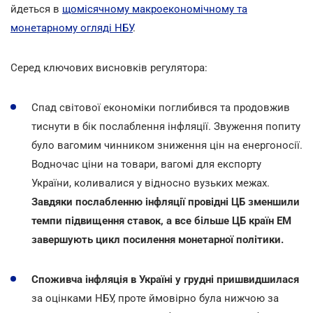
йдеться в
щомісячному макроекономічному та
монетарному огляді НБУ
.
Серед ключових висновків регулятора:
Спад світової економіки поглибився та продовжив
тиснути в бік послаблення інфляції. Звуження попиту
було вагомим чинником зниження цін на енергоносії.
Водночас ціни на товари, вагомі для експорту
України, коливалися у відносно вузьких межах.
Завдяки послабленню інфляції провідні ЦБ зменшили
темпи підвищення ставок, а все більше ЦБ країн ЕМ
завершують цикл посилення монетарної політики.
Споживча інфляція в Україні у грудні пришвидшилася
за оцінками НБУ, проте ймовірно була нижчою за