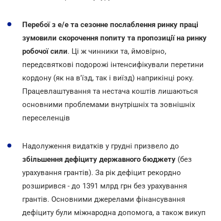
Перебої з е/е та сезонне послаблення ринку праці
зумовили скорочення попиту та пропозиції на ринку
робочої сили
. Ці ж чинники та, ймовірно,
передсвяткові подорожі інтенсифікували перетини
кордону (як на в'їзд, так і виїзд) наприкінці року.
Працевлаштування та нестача коштів лишаються
основними проблемами внутрішніх та зовнішніх
переселенців
Надолуження видатків у грудні призвело до
збільшення дефіциту державного бюджету
(без
урахування грантів). За рік дефіцит рекордно
розширився - до 1391 млрд грн без урахування
грантів. Основними джерелами фінансування
дефіциту були міжнародна допомога, а також викуп