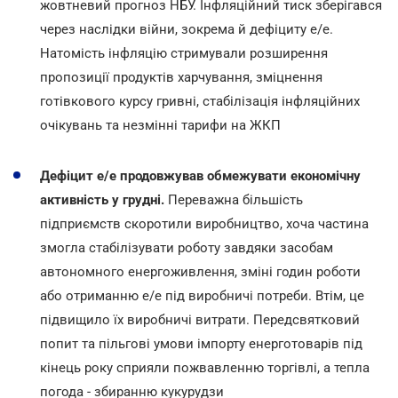
жовтневий прогноз НБУ. Інфляційний тиск зберігався
через наслідки війни, зокрема й дефіциту е/е.
Натомість інфляцію стримували розширення
пропозиції продуктів харчування, зміцнення
готівкового курсу гривні, стабілізація інфляційних
очікувань та незмінні тарифи на ЖКП
Дефіцит е/е продовжував обмежувати економічну
активність у грудні.
Переважна більшість
підприємств скоротили виробництво, хоча частина
змогла стабілізувати роботу завдяки засобам
автономного енергоживлення, зміні годин роботи
або отриманню е/е під виробничі потреби. Втім, це
підвищило їх виробничі витрати. Передсвятковий
попит та пільгові умови імпорту енерготоварів під
кінець року сприяли пожвавленню торгівлі, а тепла
погода - збиранню кукурудзи