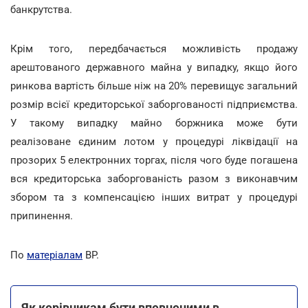
банкрутства.
Крім того, передбачається можливість продажу
арештованого державного майна у випадку, якщо його
ринкова вартість більше ніж на 20% перевищує загальний
розмір всієї кредиторської заборгованості підприємства.
У такому випадку майно боржника може бути
реалізоване єдиним лотом у процедурі ліквідації на
прозорих 5 електронних торгах, після чого буде погашена
вся кредиторська заборгованість разом з виконавчим
збором та з компенсацією інших витрат у процедурі
припинення.
По
матеріалам
ВР.
Як керівникам бути впевненими в