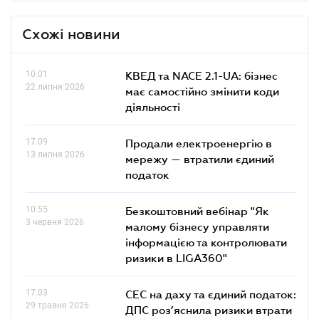
Схожі новини
10.01
КВЕД та NACE 2.1-UA: бізнес
22 липня 2026
має самостійно змінити коди
діяльності
17.09
Продали електроенергію в
13 липня 2026
мережу — втратили єдиний
податок
10.55
Безкоштовний вебінар "Як
3 червня 2026
малому бізнесу управляти
інформацією та контролювати
ризики в LIGA360"
17.03
СЕС на даху та єдиний податок:
29 травня 2026
ДПС роз’яснила ризики втрати