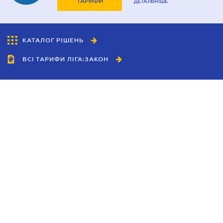
ТАРИФИ
ДЕТАЛЬНІШЕ
КАТАЛОГ РІШЕНЬ
ВСІ ТАРИФИ ЛІГА:ЗАКОН
Співробітництво
Агенти
Дилери
Політика конфіденційності
Умови використання сайту
Реклама
Блог
Новини компанії
Керівництва