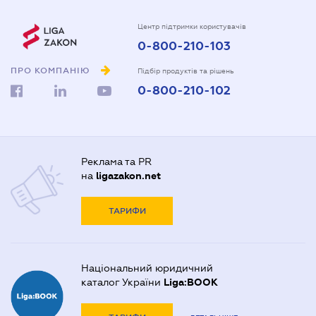
Центр підтримки користувачів
0-800-210-103
ПРО КОМПАНІЮ
Підбір продуктів та рішень
0-800-210-102
Реклама та PR
на
ligazakon.net
ТАРИФИ
Національний юридичний
каталог України
Liga:BOOK