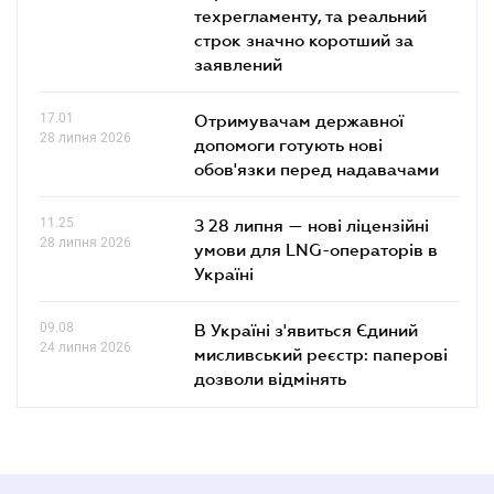
техрегламенту, та реальний
строк значно коротший за
заявлений
17.01
Отримувачам державної
28 липня 2026
допомоги готують нові
обов'язки перед надавачами
11.25
З 28 липня — нові ліцензійні
28 липня 2026
умови для LNG-операторів в
Україні
09.08
В Україні з'явиться Єдиний
24 липня 2026
мисливський реєстр: паперові
дозволи відмінять