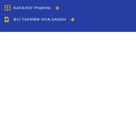
КАТАЛОГ РІШЕНЬ
ВСІ ТАРИФИ ЛІГА:ЗАКОН
Співробітництво
Агенти
Дилери
Політика конфіденційності
Умови використання сайту
Реклама
Блог
Новини компанії
Керівництва
Каталоги компаній
Теми в центрі уваги