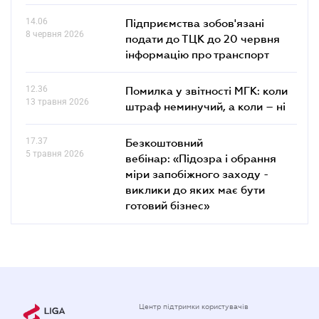
14.06
Підприємства зобов'язані
8 червня 2026
подати до ТЦК до 20 червня
інформацію про транспорт
12.36
Помилка у звітності МГК: коли
13 травня 2026
штраф неминучий, а коли – ні
17.37
Безкоштовний
5 травня 2026
вебінар: «Підозра і обрання
міри запобіжного заходу -
виклики до яких має бути
готовий бізнес»
Центр підтримки користувачів