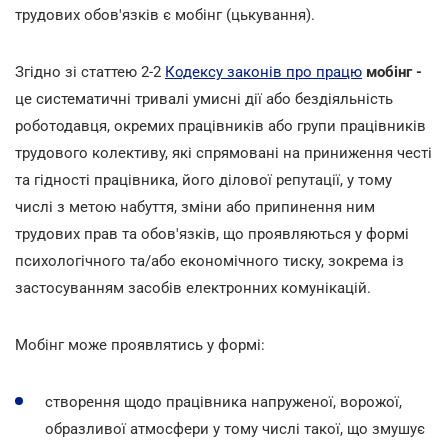
трудових обов'язків є мобінг (цькування).
Згідно зі статтею 2-2
Кодексу законів про працю
мобінг -
це
систематичні тривалі умисні дії або бездіяльність
роботодавця, окремих працівників або групи працівників
трудового колективу, які спрямовані на приниження честі
та гідності працівника, його ділової репутації, у тому
числі з метою набуття, зміни або припинення ним
трудових прав та обов'язків, що проявляються у формі
психологічного та/або економічного тиску, зокрема із
застосуванням засобів електронних комунікацій.
Мобінг може проявлятись у формі:
створення щодо працівника напруженої, ворожої,
образливої атмосфери у тому числі такої, що змушує