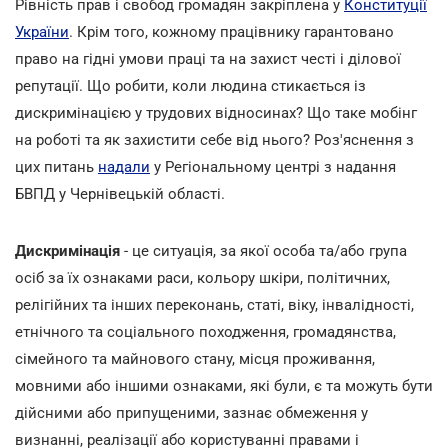
Рівність прав і свобод громадян закріплена у
Конституції
України
. Крім того, кожному працівнику гарантовано
право на гідні умови праці та на захист честі і ділової
репутації. Що робити, коли людина стикається із
дискримінацією у трудових відносинах? Що таке мобінг
на роботі та як захистити себе від нього? Роз'яснення з
цих питань
надали
у Регіональному центрі з надання
БВПД у Чернівецькій області.
Дискримінація
- це ситуація, за якої особа та/або група
осіб за їх ознаками раси, кольору шкіри, політичних,
релігійних та інших переконань, статі, віку, інвалідності,
етнічного та соціального походження, громадянства,
сімейного та майнового стану, місця проживання,
мовними або іншими ознаками, які були, є та можуть бути
дійсними або припущеними, зазнає обмеження у
визнанні, реалізації або користуванні правами і