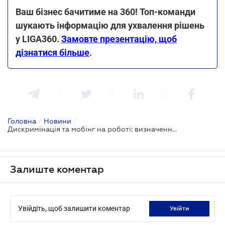
Ваш бізнес бачитиме на 360! Топ-команди
шукають інформацію для ухвалення рішень
у LIGA360.
Замовте презентацію, щоб
дізнатися більше
.
Головна
/
Новини
/
Дискримінація та мобінг на роботі: визначення та способи правового захисту
Залиште коментар
Увійдіть, щоб залишити коментар
увійти