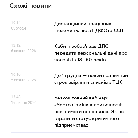
Схожі новини
10.14
Дистанційний працівник-
Сьогодні
іноземець: що з ПДФОта ЄСВ
12.12
Кабмін зобов'язав ДПС
6 серпня 2026
передати персональні дані про
чоловіків 18–60 років
10.10
До 1 грудня — новий граничний
5 серпня 2026
строк звіряння списків з ТЦК
13.48
Безкоштовний вебінар:
16 липня 2026
«Чергові зміни в критичності:
нові вимоги та правила. Як не
втратити статус критичного
підприємства»