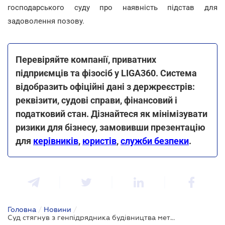
господарського суду про наявність підстав для
задоволення позову.
Перевіряйте компанії, приватних
підприємців та фізосіб у LIGA360. Система
відобразить офіційні дані з держреєстрів:
реквізити, судові справи, фінансовий і
податковий стан. Дізнайтеся як мінімізувати
ризики для бізнесу, замовивши презентацію
для
керівників
,
юристів
,
служби безпеки
.
Головна
/
Новини
/
Суд стягнув з генпідрядника будівництва метро на Виноградар понад 139 млн грн