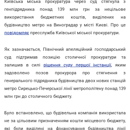
Київська міська прокуратура через суд стягнула з
генпідрядника понад 139 млн грн за нецільове
використання бюджетних коштів, виділених на
будівництво метро на Виноградар у місті Києві. Про це
повідомляє
пресслужба Київської міської прокуратури.
Як зазначається, Північний апеляційний господарський
суд підтримав позицію столичної прокуратури та
залишив в силі
рішення суду першої інстанції
, яким
задоволено позов прокурора про стягнення з
генерального підрядника будівництва двох нових станцій
метро Сирецько-Печерської лінії метрополітену понад 139
млн грн до столичного бюджету.
Було встановлено, що будівельна компанія використала
не за цільовим призначенням кошти місцевого бюджету,
які були виділені
на фінансування будівництва лінії