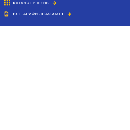
КАТАЛОГ РІШЕНЬ
ВСІ ТАРИФИ ЛІГА:ЗАКОН
Співробітництво
Агенти
Дилери
Політика конфіденційності
Умови використання сайту
Реклама
Блог
Новини компанії
Керівництва
Каталоги компаній
Теми в центрі уваги