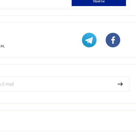
увійти
н.