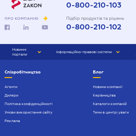
0-800-210-103
Підбір продуктів та рішень
ПРО КОМПАНІЮ
0-800-210-102
Новинні
Інформаційно-правові системи
портали
ЮРЛІГА
Право України
Співробітництво
Блог
БІЗНЕС
ГРАНД
БУХГАЛТЕР.ua
ПРАЙМ
Агенти
Новини компанії
Дилери
Керівництва
БУХГАЛТЕР ПРОФ
Політика конфіденційності
Каталоги компаній
ЮРИСТ ПРОФ
Умови використання сайту
Теми в центрі уваги
ЮРИСТ
Реклама
ПІДПРИЄМЕЦЬ