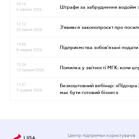
09.10
Штрафи за забруднення водойм зр
6 серпня 2026
12.12
З'явився законопроєкт про поси
22 липня 2026
14.06
Підприємства зобов'язані подати
8 червня 2026
12.36
Помилка у звітності МГК: коли шт
13 травня 2026
17.37
Безкоштовний вебінар: «Підозра 
5 травня 2026
має бути готовий бізнес»
Центр підтримки користувачів