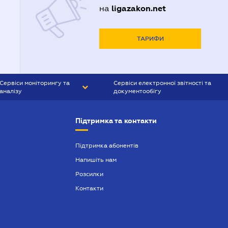
ligazakon.net
на
ТАРИФИ
Сервіси моніторингу та
Сервіси електронної звітності та
аналізу
документообігу
CONTR AGENT
Liga:REPORT
Підтримка та контакти
SMS-МАЯК
VERDICTUM
Підтримка абонентів
Напишіть нам
SEMANTRUM
Розсилки
SMS-МАЯК ІПОТЕКА
Контакти