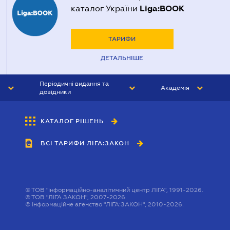
Liga:BOOK
каталог України
ТАРИФИ
ДЕТАЛЬНІШЕ
Періодичні видання та
Академія
довідники
ЮРИСТ&ЗАКОН
АКАДЕМІЯ ЛІГА:ЗАКОН
КАТАЛОГ РІШЕНЬ
БУХГАЛТЕР&ЗАКОН
ВСІ ТАРИФИ ЛІГА:ЗАКОН
ВІСНИК МСФЗ
ІНТЕРБУХ
ОСОБИСТИЙ ЕКСПЕРТ
©
ТОВ "інформаційно-аналітичний центр ЛІГА", 1991-2026.
©
ТОВ "ЛІГА ЗАКОН", 2007-2026.
©
Інформаційне агенство "ЛІГА:ЗАКОН", 2010-2026.