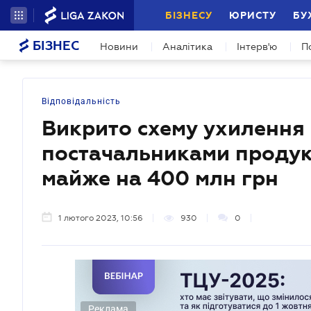
БІЗНЕСУ
ЮРИСТУ
БУ
БІЗНЕС
Новини
Аналітика
Інтерв'ю
П
Відповідальність
Викрито схему ухилення 
постачальниками продук
майже на 400 млн грн
1 лютого 2023, 10:56
930
0
Реклама