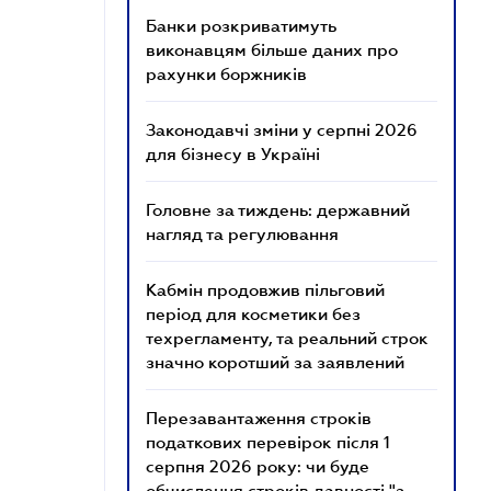
Банки розкриватимуть
виконавцям більше даних про
рахунки боржників
Законодавчі зміни у серпні 2026
для бізнесу в Україні
Головне за тиждень: державний
нагляд та регулювання
Кабмін продовжив пільговий
період для косметики без
техрегламенту, та реальний строк
значно коротший за заявлений
Перезавантаження строків
податкових перевірок після 1
серпня 2026 року: чи буде
обчислення строків давності "з