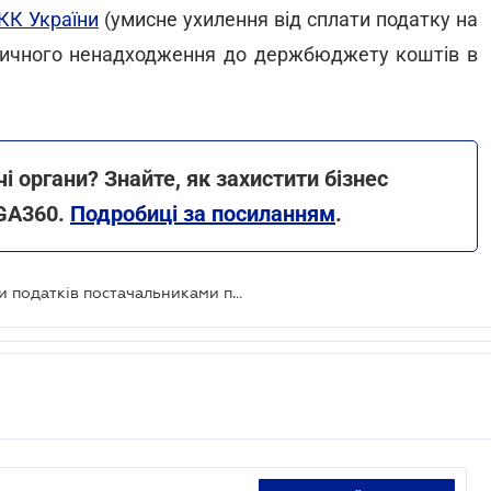
КК України
(умисне ухилення від сплати податку на
ктичного ненадходження до держбюджету коштів в
органи? Знайте, як захистити бізнес
GA360.
Подробиці за посиланням
.
Викрито схему ухилення від сплати податків постачальниками продуктів для держструктур майже на 400 млн грн