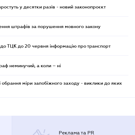
остуть у десятки разів - новий законопроєкт
лення штрафів за порушення мовного закону
 до ТЦК до 20 червня інформацію про транспорт
раф неминучий, а коли – ні
і обрання міри запобіжного заходу - виклики до яких
Реклама та PR