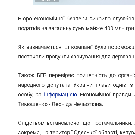
Бюро економічної безпеки викрило службови
податків на загальну суму майже 400 млн грн
Як зазначається, ці компанії були перемож
постачали продукти харчування для державни
Також БЕБ перевіряє причетність до організ
народного депутата України, глави однієї
особу, за
інформацією
Економічної правди й
Тимошенко - Леоніда Чечьоткіна.
Слідством встановлено, що постачальники, 
зокрема, на території Одеської області, купу