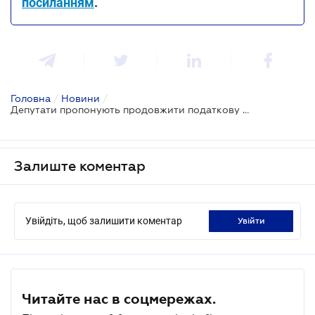
посиланням
.
Головна
/
Новини
/
Депутати пропонують продовжити податкову амністію
Залиште коментар
Увійдіть, щоб залишити коментар
увійти
Читайте нас в соцмережах.