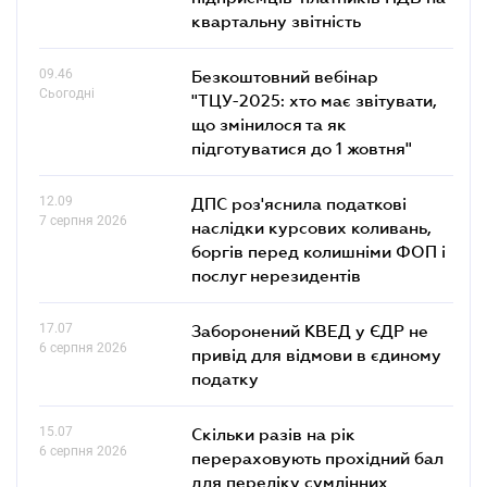
квартальну звітність
09.46
Безкоштовний вебінар
Сьогодні
"ТЦУ-2025: хто має звітувати,
що змінилося та як
підготуватися до 1 жовтня"
12.09
ДПС роз'яснила податкові
7 серпня 2026
наслідки курсових коливань,
боргів перед колишніми ФОП і
послуг нерезидентів
17.07
Заборонений КВЕД у ЄДР не
6 серпня 2026
привід для відмови в єдиному
податку
15.07
Скільки разів на рік
6 серпня 2026
перераховують прохідний бал
для переліку сумлінних