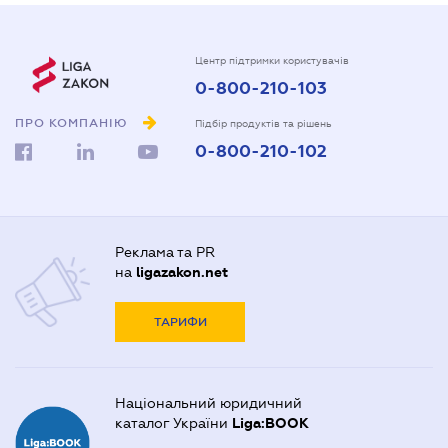
Центр підтримки користувачів
0-800-210-103
ПРО КОМПАНІЮ
Підбір продуктів та рішень
0-800-210-102
Реклама та PR
на
ligazakon.net
ТАРИФИ
Національний юридичний
каталог України
Liga:BOOK