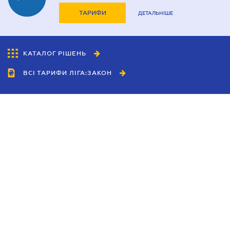
ТАРИФИ
ДЕТАЛЬНІШЕ
КАТАЛОГ РІШЕНЬ
ВСІ ТАРИФИ ЛІГА:ЗАКОН
Співробітництво
Агенти
Дилери
Політика конфіденційності
Умови використання сайту
Реклама
Блог
Новини компанії