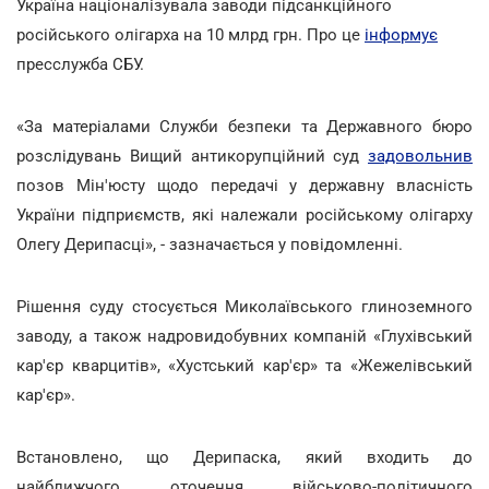
Україна націоналізувала заводи підсанкційного
російського олігарха на 10 млрд грн. Про це
інформує
пресслужба СБУ.
«За матеріалами Служби безпеки та Державного бюро
розслідувань Вищий антикорупційний суд
задовольнив
позов Мін'юсту щодо передачі у державну власність
України підприємств, які належали російському олігарху
Олегу Дерипасці», - зазначається у повідомленні.
Рішення суду стосується Миколаївського глиноземного
заводу, а також надровидобувних компаній «Глухівський
кар'єр кварцитів», «Хустський кар'єр» та «Жежелівський
кар'єр».
Встановлено, що Дерипаска, який входить до
найближчого оточення військово-політичного