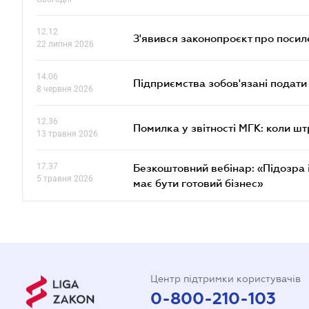
12.12
З'явився законопроєкт про поси
22 липня 2026
14.06
Підприємства зобов'язані подати
8 червня 2026
12.36
Помилка у звітності МГК: коли шт
13 травня 2026
17.37
Безкоштовний вебінар: «Підозра 
5 травня 2026
має бути готовий бізнес»
Центр підтримки користувачів
0-800-210-103