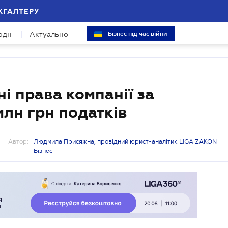
ХГАЛТЕРУ
одії
Актуально
Бізнес під час війни
 права компанії за
млн грн податків
Автор:
Людмила Присяжна, провідний юрист-аналітик LIGA ZAKON
Бізнес