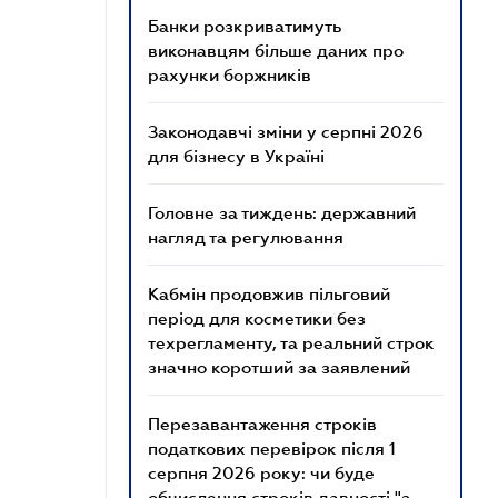
Банки розкриватимуть
виконавцям більше даних про
рахунки боржників
Законодавчі зміни у серпні 2026
для бізнесу в Україні
Головне за тиждень: державний
нагляд та регулювання
Кабмін продовжив пільговий
період для косметики без
техрегламенту, та реальний строк
значно коротший за заявлений
Перезавантаження строків
податкових перевірок після 1
серпня 2026 року: чи буде
обчислення строків давності "з