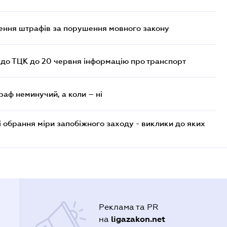
лення штрафів за порушення мовного закону
 до ТЦК до 20 червня інформацію про транспорт
раф неминучий, а коли – ні
і обрання міри запобіжного заходу - виклики до яких
Реклама та PR
ligazakon.net
на