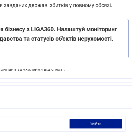
 завданих державі збитків у повному обсязі.
я бізнесу з LIGA360. Налаштуй моніторинг
давства та статусів об'єктів нерухомості.
Арештовано корпоративні права компанії за ухилення від сплати 123 млн грн податків
увійти