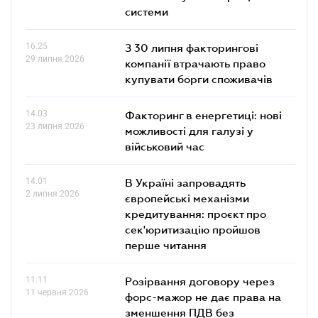
системи
16.25
З 30 липня факторингові
29 липня 2026
компанії втрачають право
купувати борги споживачів
14.03
Факторинг в енергетиці: нові
23 липня 2026
можливості для галузі у
військовий час
14.01
В Україні запровадять
2 липня 2026
європейські механізми
кредитування: проєкт про
сек'юритизацію пройшов
перше читання
11.11
Розірвання договору через
11 червня 2026
форс-мажор не дає права на
зменшення ПДВ без