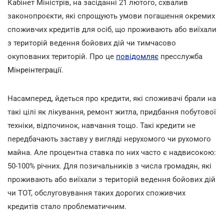
Кабінет Міністрів, на засіданні 21 лютого, схвалив
законопроєкти, які спрощують умови погашення окремих
споживчих кредитів для осіб, що проживають або виїхали
з територій ведення бойових дій чи тимчасово
окупованих територій. Про це
повідомляє
пресслужба
Мінреінтеграції
.
Насамперед, йдеться про кредити, які споживачі брали на
такі цілі як лікування, ремонт житла, придбання побутової
техніки, відпочинок, навчання тощо. Такі кредити не
передбачають заставу у вигляді нерухомого чи рухомого
майна. Але процентна ставка по них часто є надвисокою:
50-100% річних. Для позичальників з числа громадян, які
проживають або виїхали з територій ведення бойових дій
чи ТОТ, обслуговування таких дорогих споживчих
кредитів стало проблематичним.