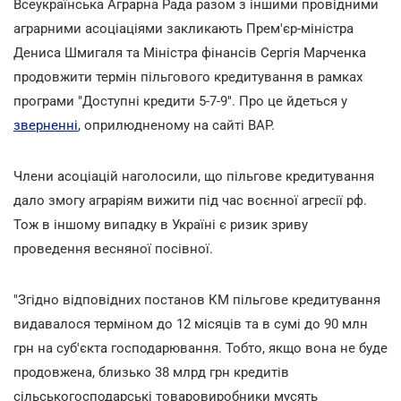
Всеукраїнська Аграрна Рада разом з іншими провідними
аграрними асоціаціями закликають Прем'єр-міністра
Дениса Шмигаля та Міністра фінансів Сергія Марченка
продовжити термін пільгового кредитування в рамках
програми "Доступні кредити 5-7-9". Про це йдеться у
зверненні
, оприлюдненому на сайті ВАР.
Члени асоціацій наголосили, що пільгове кредитування
дало змогу аграріям вижити під час воєнної агресії рф.
Тож в іншому випадку в Україні є ризик зриву
проведення весняної посівної.
"Згідно відповідних постанов КМ пільгове кредитування
видавалося терміном до 12 місяців та в сумі до 90 млн
грн на суб'єкта господарювання. Тобто, якщо вона не буде
продовжена, близько 38 млрд грн кредитів
сільськогосподарські товаровиробники мусять