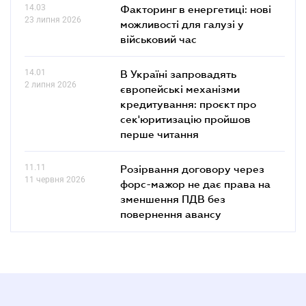
14.03
Факторинг в енергетиці: нові
23 липня 2026
можливості для галузі у
військовий час
14.01
В Україні запровадять
2 липня 2026
європейські механізми
кредитування: проєкт про
сек'юритизацію пройшов
перше читання
11.11
Розірвання договору через
11 червня 2026
форс-мажор не дає права на
зменшення ПДВ без
повернення авансу