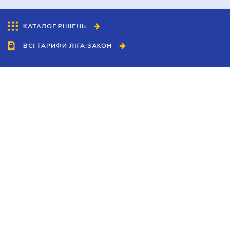
КАТАЛОГ РІШЕНЬ
ВСІ ТАРИФИ ЛІГА:ЗАКОН
Співробітництво
Агенти
Дилери
Політика конфіденційності
Умови використання сайту
Реклама
Блог
Новини компанії
Керівництва
Каталоги компаній