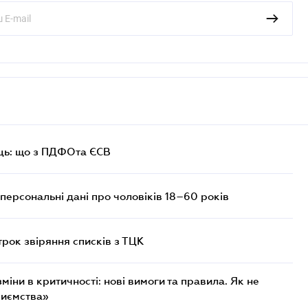
ць: що з ПДФОта ЄСВ
персональні дані про чоловіків 18–60 років
трок звіряння списків з ТЦК
міни в критичності: нові вимоги та правила. Як не
риємства»