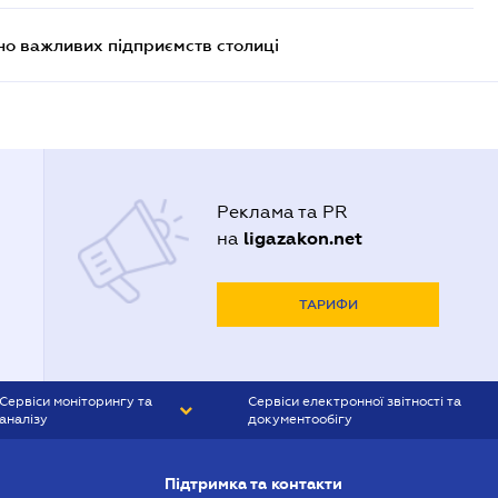
о важливих підприємств столиці
Реклама та PR
ligazakon.net
на
ТАРИФИ
Сервіси моніторингу та
Сервіси електронної звітності та
аналізу
документообігу
CONTR AGENT
Liga:REPORT
Підтримка та контакти
SMS-МАЯК