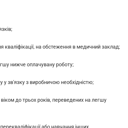
зків;
я кваліфікації, на обстеження в медичний заклад;
егшу нижче оплачувану роботу;
 у зв'язку з виробничою необхідністю;
й віком до трьох років, переведених на легшу
перекваліфікації або навчання інших