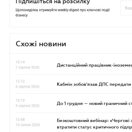
Підпишіться на розсилку
Щопонеділка отримуйте weekly-digest про ключові події
бізнесу
Схожі новини
10.14
Дистанційний працівник-іноземе
7 серпня 2026
12.12
Кабмін зобов'язав ДПС передати 
6 серпня 2026
10.10
До 1 грудня — новий граничний с
5 серпня 2026
13.48
Безкоштовний вебінар: «Чергові з
16 липня 2026
втратити статус критичного підп