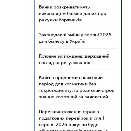
Банки розкриватимуть
виконавцям більше даних про
рахунки боржників
Законодавчі зміни у серпні 2026
для бізнесу в Україні
Головне за тиждень: державний
нагляд та регулювання
Кабмін продовжив пільговий
період для косметики без
техрегламенту, та реальний строк
значно коротший за заявлений
Перезавантаження строків
податкових перевірок після 1
серпня 2026 року: чи буде
обчислення строків давності "з