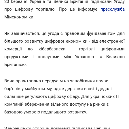
20 березня Україна та Велика Британія підписали Угоду
про цифрову торгівлю. Про це інформує
пресслужба
Мінекономіки.
Як зазначається, ця угода є правовим фундаментом для
більшого розвитку цифрової економіки - від електронної
комерції до кібербезпеки - торгівлі цифровими
продуктами і послугами між Україною та Великою
Британією.
Вона орієнтована передусім на запобігання появи
бар'єрів у майбутньому, адже держави в світі дедалі
сильніше регулюють цифрову сферу. Для українських ІТ
компаній збереження вільного доступу на ринки є
базовою умовою подальшого розвитку.
З української сторони документ підписала Перший