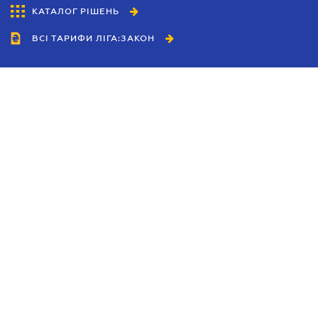
КАТАЛОГ РІШЕНЬ
ВСІ ТАРИФИ ЛІГА:ЗАКОН
Співробітництво
Агенти
Дилери
Політика конфіденційності
Умови використання сайту
Реклама
Блог
Новини компанії
Керівництва
Каталоги компаній
Теми в центрі уваги