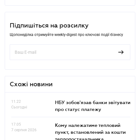
Підпишіться на розсилку
Щопонеділка отримуйте weekly-digest про ключові події бізнесу
Схожі новини
11.22
НБУ зобов'язав банки звітувати
Сьогодні
про статус платежу
17.05
Кому належатиме тепловий
7 серпня 2026
пункт, встановлений за кошти
теплопостачальника