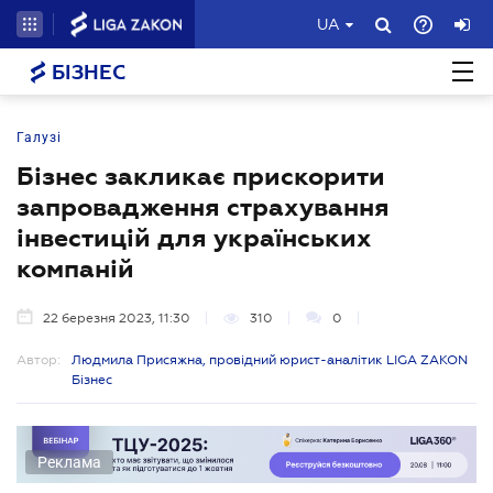
UA
БІЗНЕС
Галузі
Бізнес закликає прискорити
запровадження страхування
інвестицій для українських
компаній
22 березня 2023, 11:30
310
0
Автор:
Людмила Присяжна, провідний юрист-аналітик LIGA ZAKON
Бізнес
Реклама