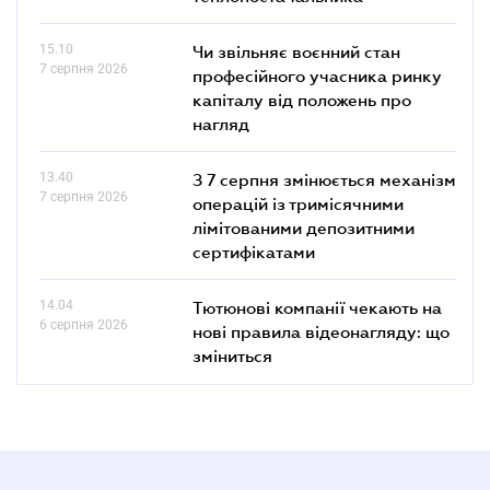
15.10
Чи звільняє воєнний стан
7 серпня 2026
професійного учасника ринку
капіталу від положень про
нагляд
13.40
З 7 серпня змінюється механізм
7 серпня 2026
операцій із тримісячними
лімітованими депозитними
сертифікатами
14.04
Тютюнові компанії чекають на
6 серпня 2026
нові правила відеонагляду: що
зміниться