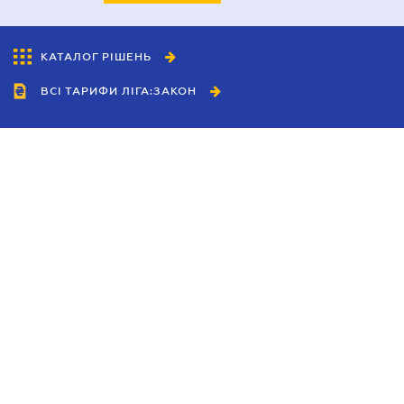
КАТАЛОГ РІШЕНЬ
ВСІ ТАРИФИ ЛІГА:ЗАКОН
Співробітництво
Агенти
Дилери
Політика конфіденційності
Умови використання сайту
Реклама
Блог
Новини компанії
Керівництва
Каталоги компаній