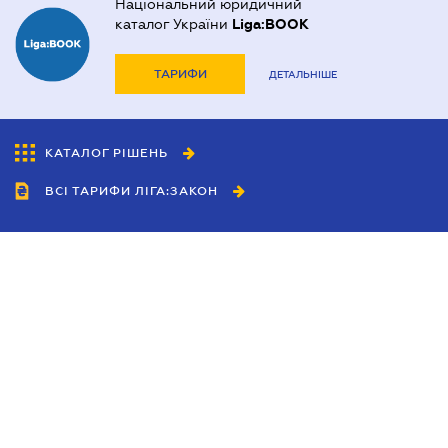
Національний юридичний
каталог України
Liga:BOOK
ТАРИФИ
ДЕТАЛЬНІШЕ
КАТАЛОГ РІШЕНЬ
ВСІ ТАРИФИ ЛІГА:ЗАКОН
Співробітництво
Агенти
Дилери
Політика конфіденційності
Умови використання сайту
Реклама
Блог