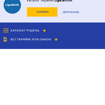
каталог України
Liga:BOOK
ТАРИФИ
ДЕТАЛЬНІШЕ
КАТАЛОГ РІШЕНЬ
ВСІ ТАРИФИ ЛІГА:ЗАКОН
Співробітництво
Агенти
Дилери
Політика конфіденційності
Умови використання сайту
Реклама
Блог