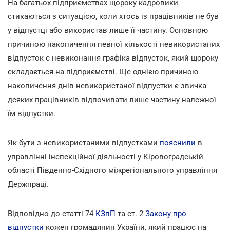
На багатьох підприємствах щороку кадровики
стикаються з ситуацією, коли хтось із працівників не був
у відпустці або використав лише її частину. Основною
причиною накопичення певної кількості невикористаних
відпусток є невиконання графіка відпусток, який щороку
складається на підприємстві. Ще однією причиною
накопичення днів невикористаної відпустки є звичка
деяких працівників відпочивати лише частину належної
їм відпустки.
Як бути з невикористаними відпустками
пояснили
в
управлінні інспекційної діяльності у Кіровоградській
області Південно-Східного міжрегіонального управління
Держпраці.
Відповідно до статті 74
КЗпП
та ст. 2
Закону про
відпустки
кожен громадянин України, який працює на