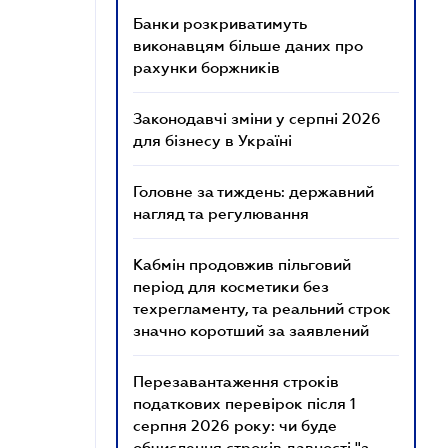
Банки розкриватимуть
виконавцям більше даних про
рахунки боржників
Законодавчі зміни у серпні 2026
для бізнесу в Україні
Головне за тиждень: державний
нагляд та регулювання
Кабмін продовжив пільговий
період для косметики без
техрегламенту, та реальний строк
значно коротший за заявлений
Перезавантаження строків
податкових перевірок після 1
серпня 2026 року: чи буде
обчислення строків давності "з