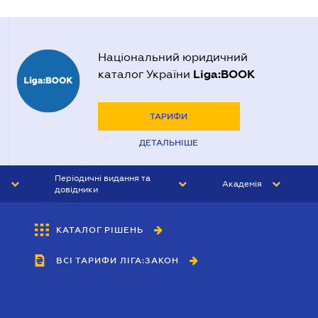
Національний юридичний
Liga:BOOK
каталог України
ТАРИФИ
ДЕТАЛЬНІШЕ
Періодичні видання та
Академія
довідники
ЮРИСТ&ЗАКОН
АКАДЕМІЯ ЛІГА:ЗАКОН
КАТАЛОГ РІШЕНЬ
БУХГАЛТЕР&ЗАКОН
ВСІ ТАРИФИ ЛІГА:ЗАКОН
ВІСНИК МСФЗ
ІНТЕРБУХ
ОСОБИСТИЙ ЕКСПЕРТ