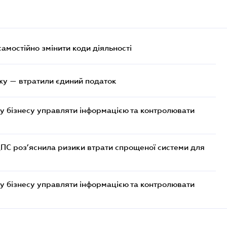
самостійно змінити коди діяльності
жу — втратили єдиний податок
у бізнесу управляти інформацією та контролювати
ДПС роз’яснила ризики втрати спрощеної системи для
у бізнесу управляти інформацією та контролювати