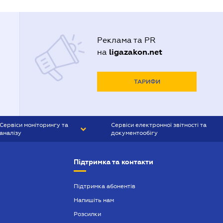
Реклама та PR
ligazakon.net
на
ТАРИФИ
Сервіси моніторингу та
Сервіси електронної звітності та
аналізу
документообігу
CONTR AGENT
Liga:REPORT
Підтримка та контакти
SMS-МАЯК
VERDICTUM
Підтримка абонентів
Напишіть нам
SEMANTRUM
Розсилки
SMS-МАЯК ІПОТЕКА