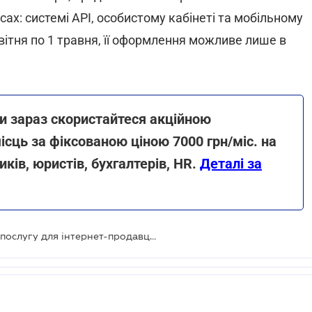
ах: системі АРІ, особистому кабінеті та мобільному
квітня по 1 травня, її оформлення можливе лише в
ки зараз скористайтеся акційною
ісць за фіксованою ціною 7000 грн/міс. на
иків, юристів, бухгалтерів, HR.
Деталі за
З 1 квітня Укрпошта запускає нову послугу для інтернет-продавців