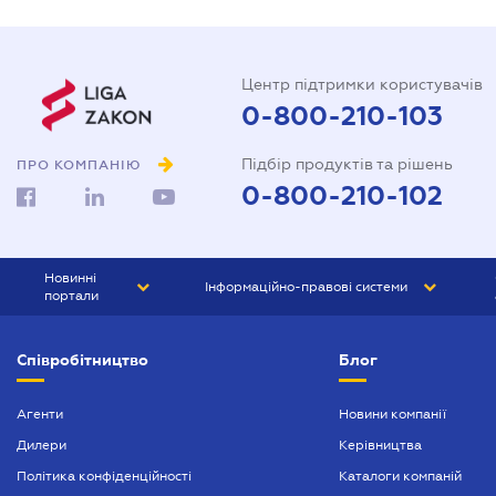
Центр підтримки користувачів
0-800-210-103
Підбір продуктів та рішень
ПРО КОМПАНІЮ
0-800-210-102
Новинні
Інформаційно-правові системи
портали
ЮРЛІГА
Право України
Співробітництво
Блог
БІЗНЕС
ГРАНД
БУХГАЛТЕР.ua
ПРАЙМ
Агенти
Новини компанії
Дилери
Керівництва
БУХГАЛТЕР ПРОФ
Політика конфіденційності
Каталоги компаній
ЮРИСТ ПРОФ