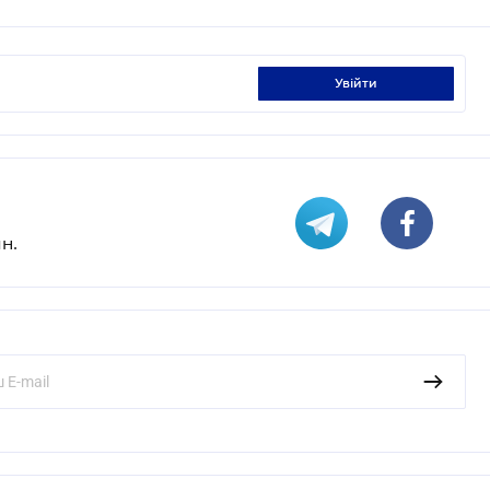
увійти
н.