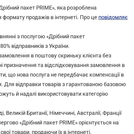
«Дрібний пакет PRIME», яка розроблена
формату продажів в інтернеті. Про це
повідомляє
внянні з послугою «Дрібний пакет
0% відправників з України.
замовлення в поштову скриньку клієнта без
їні призначення та відслідковування замовлення в
ти, що нова послуга не передбачає компенсації в
ня. Для відправки товарів з гарантованою базовою
можуть й надалі використовувати категорію
, Великій Британії, Німеччині, Австралії, Франції
очергово «Дрібний пакет PRIME» орієнтується на
свої товари, продаючи їх в інтернеті.