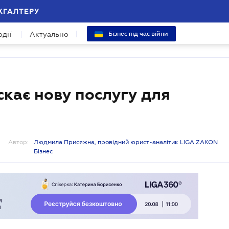
ХГАЛТЕРУ
одії
Актуально
Бізнес під час війни
скає нову послугу для
Автор:
Людмила Присяжна, провідний юрист-аналітик LIGA ZAKON
Бізнес