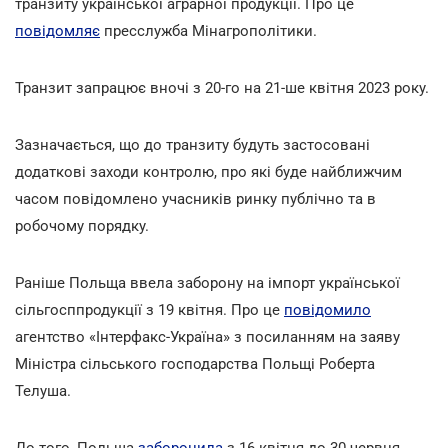
транзиту української аграрної продукції. Про це
повідомляє
пресслужба Мінагрополітики.
Транзит запрацює вночі з 20-го на 21-ше квітня 2023 року.
Зазначається, що до транзиту будуть застосовані
додаткові заходи контролю, про які буде найближчим
часом повідомлено учасників ринку публічно та в
робочому порядку.
Раніше Польща ввела заборону на імпорт української
сільгосппродукції з 19 квітня. Про це
повідомило
агентство «Інтерфакс-Україна» з посиланням на заяву
Міністра сільського господарства Польщі Роберта
Телуша.
До того, Польща
заборонила
з 16 квітня до 30 червня