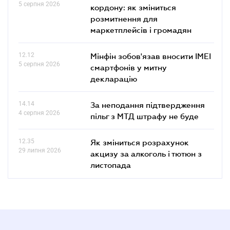
5 серпня 2026
кордону: як зміниться
розмитнення для
маркетплейсів і громадян
12.12
Мінфін зобов'язав вносити IMEI
5 серпня 2026
смартфонів у митну
декларацію
14.14
За неподання підтвердження
4 серпня 2026
пільг з МТД штрафу не буде
12.35
Як зміниться розрахунок
29 липня 2026
акцизу за алкоголь і тютюн з
листопада