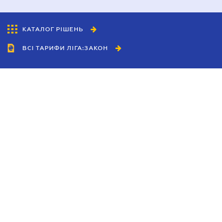
КАТАЛОГ РІШЕНЬ
ВСІ ТАРИФИ ЛІГА:ЗАКОН
Співробітництво
Агенти
Дилери
Політика конфіденційності
Умови використання сайту
Реклама
Блог
Новини компанії
Керівництва
Каталоги компаній