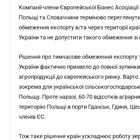
Компанії-члени Європейської Бізнес Асоціації
Польщі та Словаччини терміново переглянут
обмеження експорту в/та через території країн
України та не допустити такого обмеження зі 
Рішення про тимчасове обмеження експорту т
України фактично призвело до повної зупинки 
агропродукції до європейського ринку. Варто
зокрема для української сільськогосподарсько
Польщу. Проте наразі, 60-70 відсотків аграрн
територію Польщі в порти Гданськ, Гдиня, Щец
членів ЄС.
Тож таке рішення країн ускладнює роботу зе