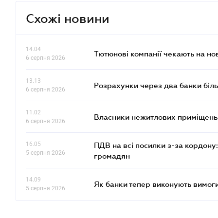
Схожі новини
14.04
Тютюнові компанії чекають на но
6 серпня 2026
13.13
Розрахунки через два банки біль
6 серпня 2026
11.02
Власники нежитлових приміщень 
6 серпня 2026
16.05
ПДВ на всі посилки з-за кордону:
5 серпня 2026
громадян
14.09
Як банки тепер виконують вимоги
5 серпня 2026