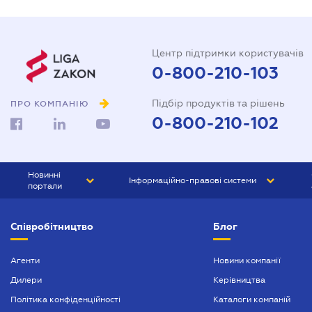
Центр підтримки користувачів
0-800-210-103
Підбір продуктів та рішень
ПРО КОМПАНІЮ
0-800-210-102
Новинні
Інформаційно-правові системи
портали
ЮРЛІГА
Право України
Співробітництво
Блог
БІЗНЕС
ГРАНД
БУХГАЛТЕР.ua
ПРАЙМ
Агенти
Новини компанії
Дилери
Керівництва
БУХГАЛТЕР ПРОФ
Політика конфіденційності
Каталоги компаній
ЮРИСТ ПРОФ