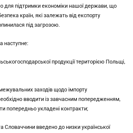
ого для підтримки економіки нашої держави, що
безпека країн, які залежать від експорту
 опинилася під загрозою.
а наступне:
льськогосподарської продукції територією Польщі,
бмежувальних заходів щодо імпорту
 необхідно вводити із завчасним попередженням,
ати попередньо укладені контракти;
а Словаччини введено до низки української