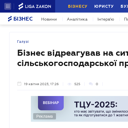
БІЗНЕСУ
ЮРИСТУ
БУ
БІЗНЕС
Новини
Аналітика
Інтерв'ю
П
Галузі
Бізнес відреагував на си
сільськогосподарської п
19 квітня 2023, 17:26
525
0
Реклама