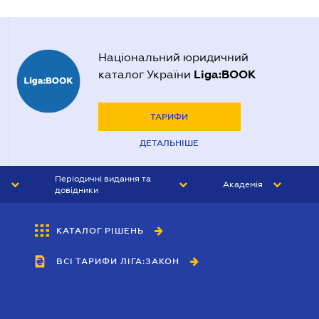
Національний юридичний
Liga:BOOK
каталог України
ТАРИФИ
ДЕТАЛЬНІШЕ
Періодичні видання та
Академія
довідники
ЮРИСТ&ЗАКОН
АКАДЕМІЯ ЛІГА:ЗАКОН
КАТАЛОГ РІШЕНЬ
БУХГАЛТЕР&ЗАКОН
ВСІ ТАРИФИ ЛІГА:ЗАКОН
ВІСНИК МСФЗ
ІНТЕРБУХ
ОСОБИСТИЙ ЕКСПЕРТ