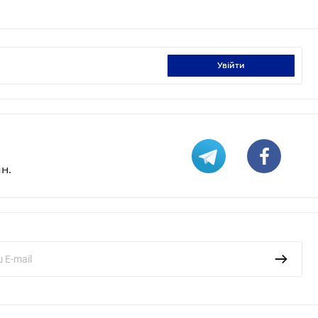
увійти
н.