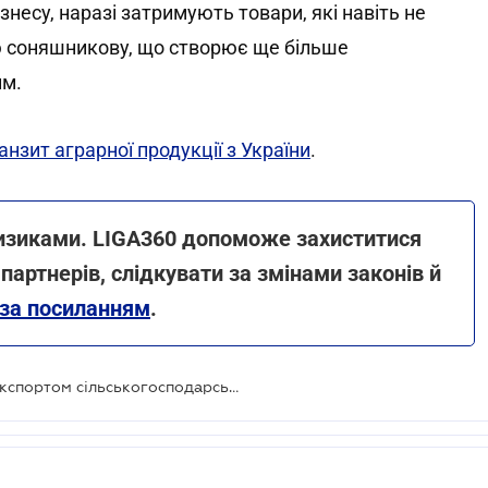
знесу, наразі затримують товари, які навіть не
ію соняшникову, що створює ще більше
им.
нзит аграрної продукції з України
.
ризиками. LIGA360 допоможе захиститися
 партнерів, слідкувати за змінами законів й
 за посиланням
.
Бізнес відреагував на ситуацію з експортом сільськогосподарської продукції