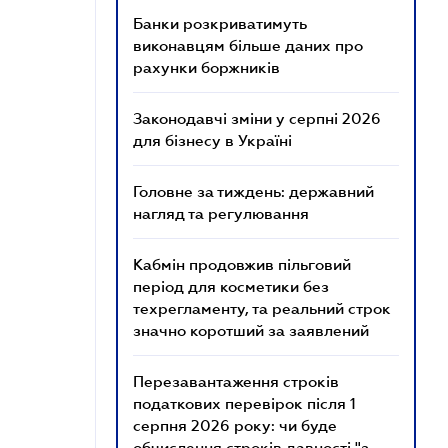
Банки розкриватимуть
виконавцям більше даних про
рахунки боржників
Законодавчі зміни у серпні 2026
для бізнесу в Україні
Головне за тиждень: державний
нагляд та регулювання
Кабмін продовжив пільговий
період для косметики без
техрегламенту, та реальний строк
значно коротший за заявлений
Перезавантаження строків
податкових перевірок після 1
серпня 2026 року: чи буде
обчислення строків давності "з