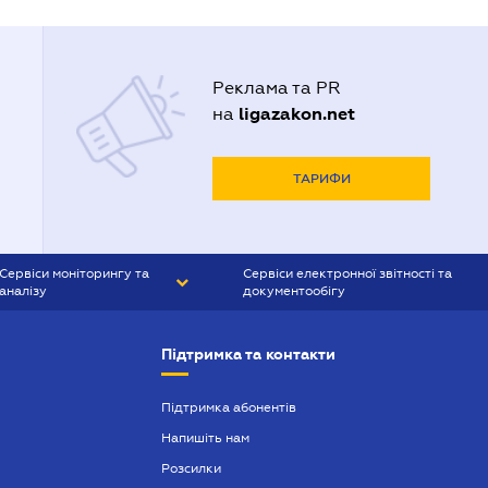
Реклама та PR
ligazakon.net
на
ТАРИФИ
Сервіси моніторингу та
Сервіси електронної звітності та
аналізу
документообігу
CONTR AGENT
Liga:REPORT
Підтримка та контакти
SMS-МАЯК
VERDICTUM
Підтримка абонентів
Напишіть нам
SEMANTRUM
Розсилки
SMS-МАЯК ІПОТЕКА