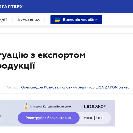
ХГАЛТЕРУ
одії
Актуально
Бізнес під час війни
туацію з експортом
родукції
Автор:
Олександра Кознова, головний редактор LIGA ZAKON Бізнес