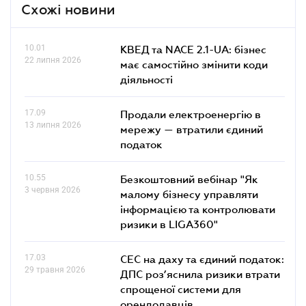
Схожі новини
10.01
КВЕД та NACE 2.1-UA: бізнес
22 липня 2026
має самостійно змінити коди
діяльності
17.09
Продали електроенергію в
13 липня 2026
мережу — втратили єдиний
податок
10.55
Безкоштовний вебінар "Як
3 червня 2026
малому бізнесу управляти
інформацією та контролювати
ризики в LIGA360"
17.03
СЕС на даху та єдиний податок:
29 травня 2026
ДПС роз’яснила ризики втрати
спрощеної системи для
орендодавців