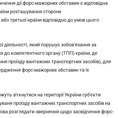
чення дії форс-мажорних обставин є відповідна
країни розташування сторони
або третьої країни відповідно до умов цього
кої діяльності, який порушує зобов'язання за
я до компетентного органу (ТПП) країни, де
ння проїзду вантажних транспортних засобів), для
ердження форс-мажорних обставин та їх
жуть зіткнутися на території України суб'єкти
куваня проїзду вантажних транспортних засобів на
това розглядати звернення щодо засвідчення форс-