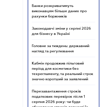
Банки розкриватимуть
виконавцям більше даних про
рахунки боржників
Законодавчі зміни у серпні 2026
для бізнесу в Україні
Головне за тиждень: державний
нагляд та регулювання
Кабмін продовжив пільговий
період для косметики без
техрегламенту, та реальний строк
значно коротший за заявлений
Перезавантаження строків
податкових перевірок після 1
серпня 2026 року: чи буде
обчислення строків давності "з