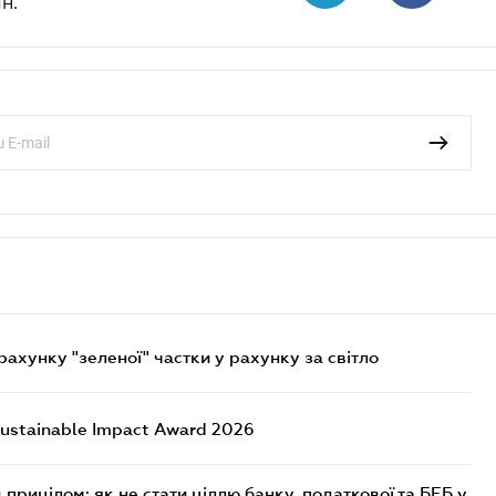
н.
хунку "зеленої" частки у рахунку за світло
ustainable Impact Award 2026
 прицілом: як не стати ціллю банку, податкової та БЕБ у