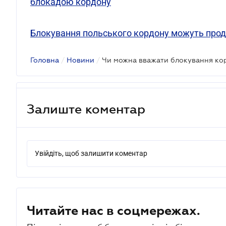
блокадою кордону
Блокування польського кордону можуть прод
Головна
/
Новини
/
Чи можна вважати блокування к
Залиште коментар
Увійдіть, щоб залишити коментар
Читайте нас в соцмережах.