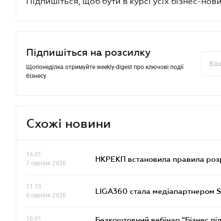
Підпишіться, щоб бути в курсі усіх бізнес-нови
Підпишіться на розсилку
Щопонеділка отримуйте weekly-digest про ключові події
бізнесу
Схожі новини
16.01
НКРЕКП встановила правила розра
7 серпня 2026
11.15
LIGA360 стала медіапартнером S
6 серпня 2026
10.01
Безкоштовний вебінар "Бізнес під