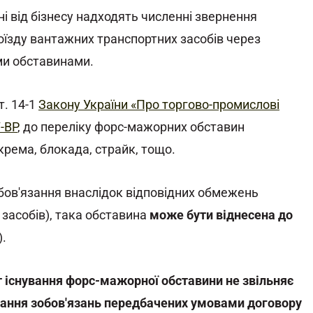
і від бізнесу надходять численні звернення
їзду вантажних транспортних засобів через
ми обставинами.
т. 14-1
Закону України «Про торгово-промислові
-ВР
, до переліку форс-мажорних обставин
крема, блокада, страйк, тощо.
обов'язання внаслідок відповідних обмежень
засобів), така обставина
може бути віднесена до
).
т існування форс-мажорної обставини не звільняє
нання зобов'язань передбачених умовами договору