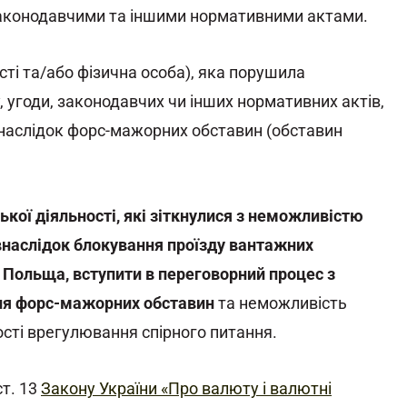
з законодавчими та іншими нормативними актами.
сті та/або фізична особа), яка порушила
 угоди, законодавчих чи інших нормативних актів,
наслідок форс-мажорних обставин (обставин
кої діяльності, які зіткнулися з неможливістю
 внаслідок блокування проїзду вантажних
и Польща, вступити в переговорний процес з
ня форс-мажорних обставин
та неможливість
сті врегулювання спірного питання.
ст. 13
Закону України «Про валюту і валютні