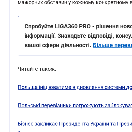
мажорних обставин у кожному конкретному 
Спробуйте LIGA360 PRO - рішення ново
інформації. Знаходьте відповіді, консу
вашої сфери діяльності.
Більше перев
Читайте також:
Польща ініціюватиме відновлення системи доз
Польські перевізники погрожують заблокувати
Бізнес закликає Президента України та Прези