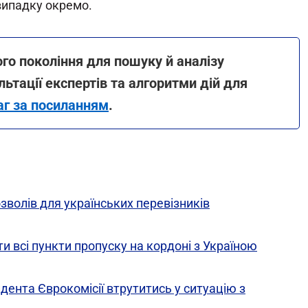
випадку окремо.
го покоління для пошуку й аналізу
льтації експертів та алгоритми дій для
аг за посиланням
.
волів для українських перевізників
 всі пункти пропуску на кордоні з Україною
дента Єврокомісії втрутитись у ситуацію з