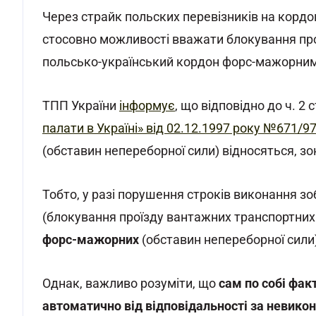
Через страйк польских перевізників на кордон
стосовно можливості вважати блокування про
польсько-український кордон форс-мажорни
ТПП України
інформує
, що відповідно до ч. 2 с
палати в Україні» від 02.12.1997 року №671/97
(обставин непереборної сили) відносяться, зо
Тобто, у разі порушення строків виконання з
(блокування проїзду вантажних транспортних 
форс-мажорних
(обставин непереборної сили
Однак, важливо розуміти, що
сам по собі фак
автоматично від відповідальності за невико